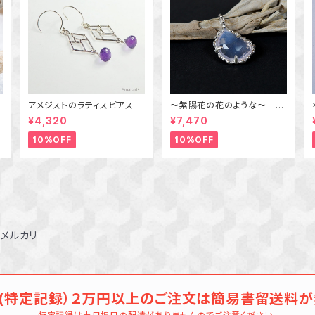
ク
アメジストのラティスピアス
～紫陽花の花のような～ ラ
飾
ベンダークォーツの粒飾りペ
¥4,320
¥7,470
ンダント 天然石アクセサ
リー 一点物
10%OFF
10%OFF
メルカリ
(特定記録）２万円以上のご注文は簡易書留送料が