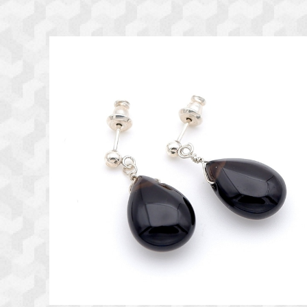
SOLD OUT
～専用ページ～ ロシア産モリオンのシンプルピアス
～漆黒の守護～ 天然石アクセサリー ピアス
¥3,800