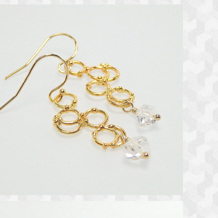
*雨音* ダブルポイントクォーツのピアス ｋ14GF
ｋ24GP
¥6,800