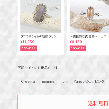
ラブラドライトの粒飾りリング
～個性的な内包物～ カコ
（パープル＆オレンジ） 16号
セナイトインアメジストの粒
¥11,250
¥6,120
りリング 10号 天然石アク
セサリー 一点物 macari
10%OFF
10%OFF
下記サイトにも出品中です。
Creema
minnne
iichi
Yahoo!ショッピング
送料無料