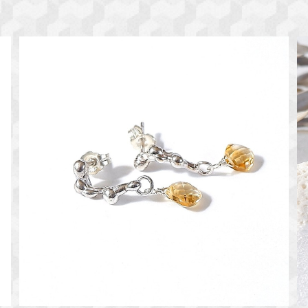
～黄金に煌めく～ シトリンのデザインピアス 天然石
アクセサリー 一点物
¥6,200