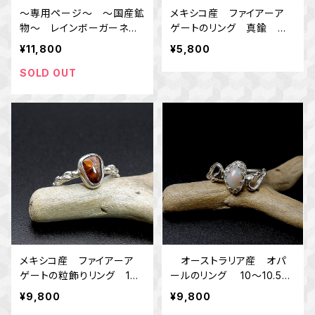
～専用ページ～ ～国産鉱
メキシコ産 ファイアーア
物～ レインボーガーネッ
ゲートのリング 真鍮 丸
トのデザインリング 10号
線アーム 10号 天然
¥11,800
¥5,800
天然石アクセサリー 一点
石 指輪 一点物
物
SOLD OUT
メキシコ産 ファイアーア
オーストラリア産 オパ
ゲートの粒飾りリング 10
ールのリング 10～10.5
号 ＊天然石アクセサリー
号 ～灯を飾る～ 天然石
¥9,800
¥9,800
指輪 一点物＊
アクセサリー 一点物