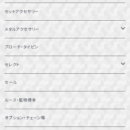
8～8.5号
セットアクセサリー
9～9.5号
メタルアクセサリー
10～10.5号
ピアス
ブローチ・タイピン
11～11.5号
リング
セレクト
12～12.5号
ブレスレット
セール
13～13.5号
ルース・鉱物標本
14～14.5号
オプション・チェーン等