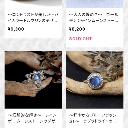
～コントラストが美しい～バ
～大人の煌めき～ ゴール
イカラートルマリンのデザイ
デンシャインムーンストーン
ンリング 10号 天然石アク
の粒飾りリング 10.5号
¥9,300
¥8,200
セサリー 一点物 macari
天然石アクセサリー 一点
物
SOLD OUT
～幻想的な輝き～ レイン
～鮮やかなブルーフラッシ
ボームーンストーンのデザ
ュ！～ ラブラドライトの粒
インリング 10.5号 天然
フレームリング 10.5号