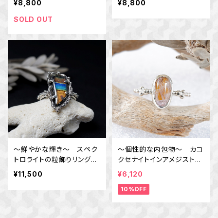
¥8,800
¥8,800
石アクセサリー 一点物
天然石アクセサリー 一点
物
SOLD OUT
～鮮やかな輝き～ スペク
～個性的な内包物～ カコ
トロライトの粒飾りリング
クセナイトインアメジストの
10.5号 天然石アクセサリ
粒飾りリング 10号 天然
¥11,500
¥6,120
ー 一点物
石アクセサリー 一点物 m
10%OFF
acari