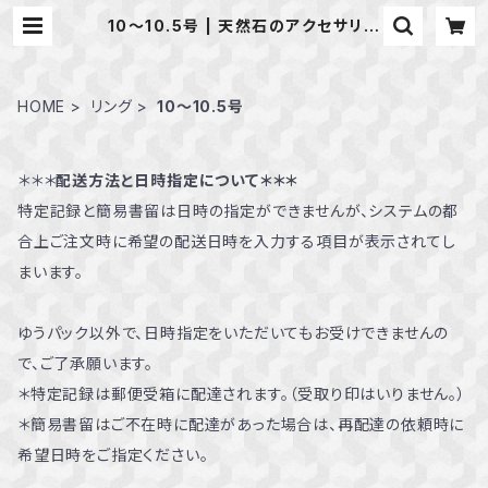
10～10.5号 | 天然石のアクセサリー
Shop *macari* マカリ ハンドメ
イドアクセサリー
HOME
リング
10～10.5号
＊＊＊
配送方法と日時指定について＊＊＊
特定記録と簡易書留は日時の指定ができませんが、システムの都
合上ご注文時に希望の配送日時を入力する項目が表示されてし
まいます。
ゆうパック以外で、日時指定をいただいてもお受けできませんの
で、ご了承願います。
＊特定記録は郵便受箱に配達されます。（受取り印はいりません。）
＊簡易書留はご不在時に配達があった場合は、再配達の依頼時に
希望日時をご指定ください。