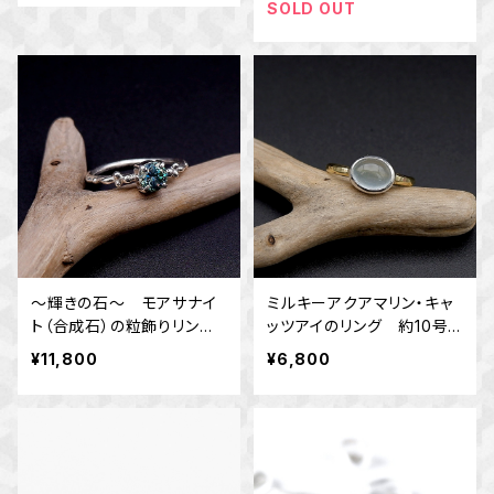
SOLD OUT
～輝きの石～ モアサナイ
ミルキーアクアマリン・キャ
ト（合成石）の粒飾りリン
ッツアイのリング 約10号
グ 10号 一点物 指輪
横向き ～真鍮と銀の指輪
¥11,800
¥6,800
～ 天然石アクセサリー
指輪 一点物