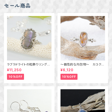
セール商品
ラブラドライトの粒飾りリング
～個性的な内包物～ カコクセ
（パープル＆オレンジ） 16号
ナイトインアメジストの粒飾りリ
¥11,250
¥6,120
ング 10号 天然石アクセサリ
ー 一点物 macari
10%OFF
10%OFF