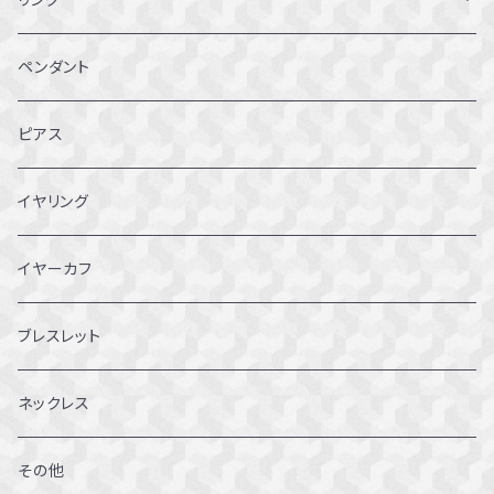
1～1.5号
ペンダント
2～2.5号
ピアス
3~3.5号
イヤリング
4～4.5号
イヤーカフ
5～5.5号
ブレスレット
6～6.5号
ネックレス
7～7.5号
その他