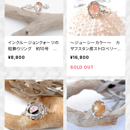
インクルージョンクォーツの
～ジューシーカラー～ カ
粒飾りリング 約10号 ～
ザフスタン産ストロベリーク
魅力的な鉱物の世界～ 天
ォーツの粒飾りリング 10
¥8,800
¥16,800
然石リング 指輪 一点物
号 天然石アクセサリー
macari
SOLD OUT