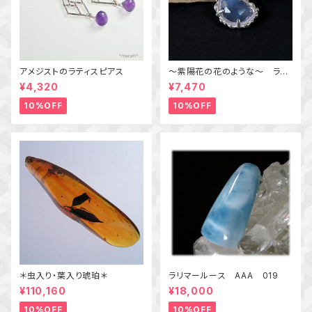
アメジストのラティスピアス
～紫陽花の花のような～ ラベ
ンダークォーツの粒飾りペンダ
¥4,320
¥7,470
ント 天然石アクセサリー
一点物
10%OFF
10%OFF
＊虫入り・葉入り琥珀＊
ラリマールース AAA 019
¥110,160
¥18,000
10%OFF
10%OFF