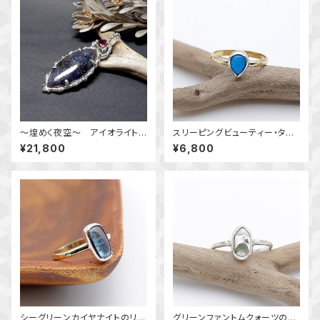
～煌めく夜空～ アイオライトサ
スリーピングビューティー・ター
ンストーンとロードライトガーネ
コイズのリング 9号 ～真鍮と
¥21,800
¥6,800
ットのデザインペンダント 天然
銀の指輪～ 天然石アクセサリ
石アクセサリー 一点物 mac
ー 一点物
ari
シーグリーンカイヤナイトのリン
グリーンファントムクォーツのリ