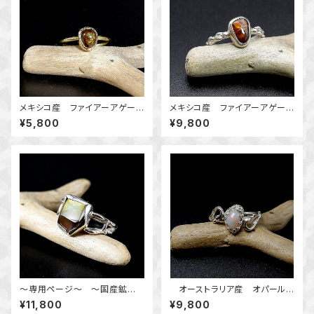
メキシコ産 ファイアーアゲート
メキシコ産 ファイアーアゲート
のリング 真鍮 丸線アーム
の粒飾りリング 10号 ＊天然石
¥5,800
¥9,800
10号 天然石 指輪 一点物
アクセサリー 指輪 一点物＊
～専用ページ～ ～国産鉱物
オーストラリア産 オパール
～ レインボーガーネットのデ
のリング 10～10.5号 ～灯
¥11,800
¥9,800
ザインリング 10号 天然石ア
を飾る～ 天然石アクセサリ