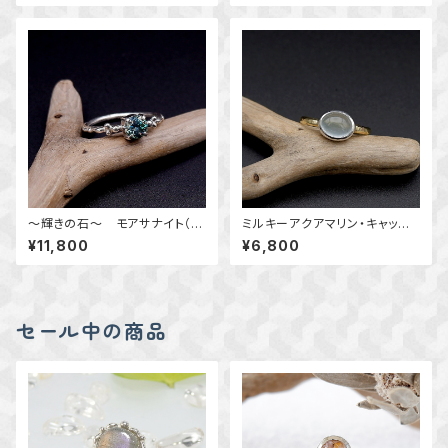
クセサリー 一点物
ー 一点物
～輝きの石～ モアサナイト（合
ミルキーアクアマリン・キャッツ
成石）の粒飾りリング 10号
アイのリング 約10号 横向き
¥11,800
¥6,800
一点物 指輪
～真鍮と銀の指輪～ 天然石ア
クセサリー 指輪 一点物
セール中の商品