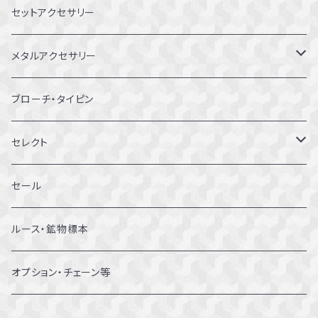
8～8.5号
セットアクセサリー
9～9.5号
メタルアクセサリー
10～10.5号
ピアス
ブローチ・タイピン
11～11.5号
リング
セレクト
12～12.5号
ブレスレット
セール
13～13.5号
ルース・鉱物標本
14～14.5号
オプション・チェーン等
15～15.5号