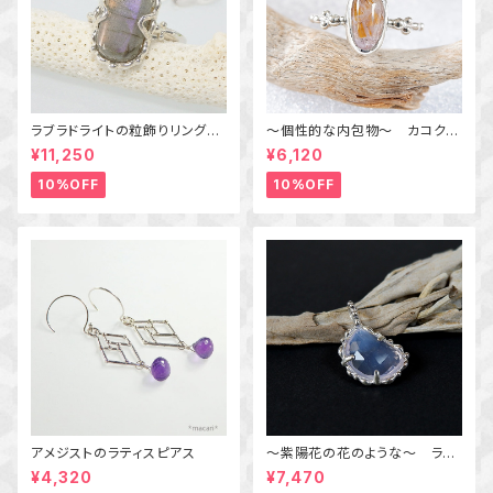
ラブラドライトの粒飾りリング
～個性的な内包物～ カコクセ
（パープル＆オレンジ） 16号
ナイトインアメジストの粒飾りリ
¥11,250
¥6,120
ング 10号 天然石アクセサリ
ー 一点物 macari
10%OFF
10%OFF
アメジストのラティスピアス
～紫陽花の花のような～ ラベ
ンダークォーツの粒飾りペンダ
¥4,320
¥7,470
ント 天然石アクセサリー