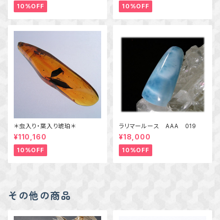
一点物
10%OFF
10%OFF
＊虫入り・葉入り琥珀＊
ラリマールース AAA 019
¥110,160
¥18,000
10%OFF
10%OFF
その他の商品