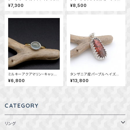
グ 11.5号 ～真鍮と銀の指輪
ング 2 槌目 11.5号 ～風景を
¥7,300
¥8,500
～ 天然石アクセサリー 一点
閉じ込めて～ 天然石アクセ
物
サリー 一点物
ミルキーアクアマリン・キャッツ
タンザニア産パープルヘイズサ
アイのリング 約10号 横向き
ンストーンの飾り枠ペンダント
¥6,800
¥13,800
～真鍮と銀の指輪～ 天然石ア
～幻惑の輝き～ 天然石アクセ
クセサリー 指輪 一点物
サリー ペンダントトップ 一点
物 macari
CATEGORY
リング