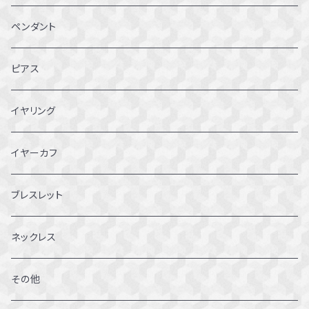
1～1.5号
ペンダント
2～2.5号
ピアス
3~3.5号
イヤリング
4～4.5号
イヤーカフ
5～5.5号
ブレスレット
6～6.5号
ネックレス
7～7.5号
その他