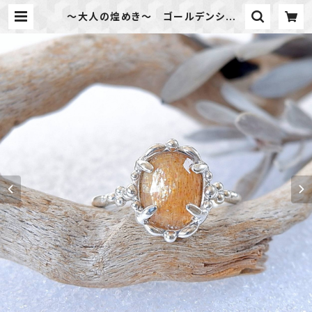
～大人の煌めき～ ゴールデンシャイ
ンムーンストーンの粒飾りリング 1
0.5号 天然石アクセサリー 一点物
| 天然石のアクセサリーShop *mac
ari* マカリ ハンドメイドアクセサリ
ー