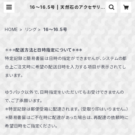
16～16.5号 | 天然石のアクセサリー
Shop *macari* マカリ ハンドメ
イドアクセサリー
HOME
リング
16～16.5号
＊＊＊
配送方法と日時指定について＊＊＊
特定記録と簡易書留は日時の指定ができませんが、システムの都
合上ご注文時に希望の配送日時を入力する項目が表示されてし
まいます。
ゆうパック以外で、日時指定をいただいてもお受けできませんの
で、ご了承願います。
＊特定記録は郵便受箱に配達されます。（受取り印はいりません。）
＊簡易書留はご不在時に配達があった場合は、再配達の依頼時に
希望日時をご指定ください。