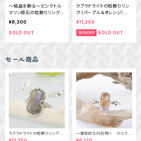
～結晶を飾る～ピンクトル
ラブラドライトの粒飾りリン
マリン原石の粒飾りリング
グ（パープル＆オレンジ） 1
16号 天然石アクセサリ
6号
¥8,300
¥11,250
ー 一点物 macari
SOLD OUT
SOLD OUT
10%OFF
セール商品
ラブラドライトの粒飾りリング
～個性的な内包物～ カコクセ
（パープル＆オレンジ） 16号
ナイトインアメジストの粒飾りリ
¥11,250
¥6,120