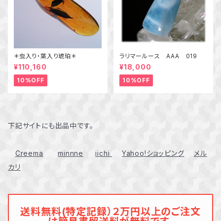
＊虫入り・葉入り琥珀＊
ラリマールース AAA 019
¥110,160
¥18,000
10%OFF
10%OFF
下記サイトにも出品中です。
Creema
minnne
iichi
Yahoo!ショッピング
メル
カリ
送料無料(特定記録）２万円以上のご注文