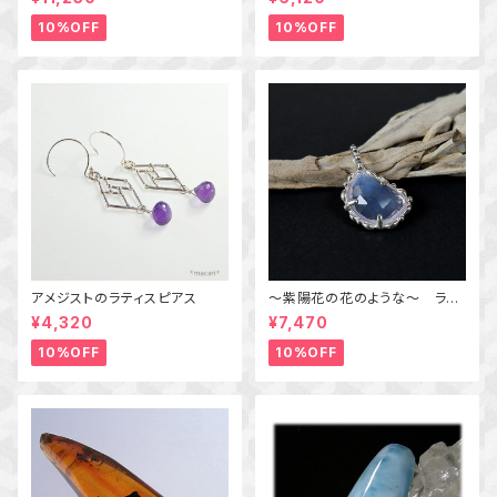
ング 10号 天然石アクセサリ
ー 一点物 macari
10%OFF
10%OFF
アメジストのラティスピアス
～紫陽花の花のような～ ラベ
ンダークォーツの粒飾りペンダ
¥4,320
¥7,470
ント 天然石アクセサリー
一点物
10%OFF
10%OFF