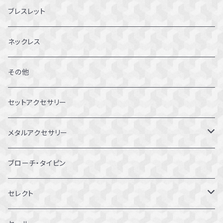
5～5.5号
ブレスレット
6～6.5号
ネックレス
7～7.5号
その他
8～8.5号
セットアクセサリー
9～9.5号
メタルアクセサリー
10～10.5号
ピアス
ブローチ・タイピン
11～11.5号
リング
セレクト