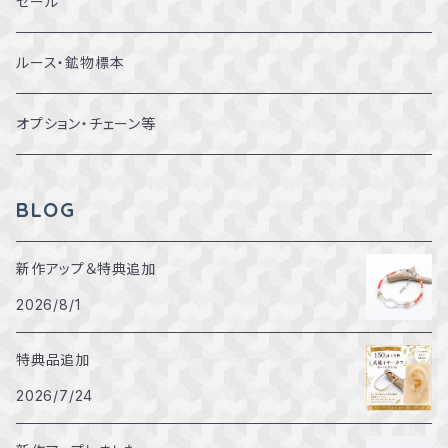
12～12.5号
ブレスレット
セール
13～13.5号
ルース・鉱物標本
14～14.5号
オプション・チェーン等
15～15.5号
BLOG
16～16.5号
新作アップ＆特典追加
2026/8/1
17～17.5号
特典品追加
18～18.5号
2026/7/24