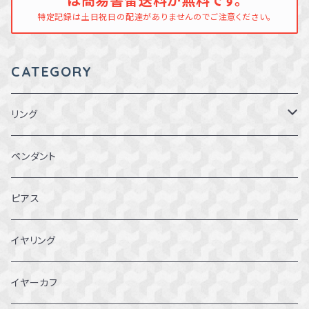
は簡易書留送料が無料です。
特定記録は土日祝日の配達がありませんのでご注意ください。
CATEGORY
リング
1～1.5号
ペンダント
2～2.5号
ピアス
3~3.5号
イヤリング
4～4.5号
イヤーカフ