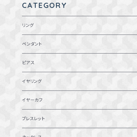
CATEGORY
リング
1～1.5号
ペンダント
2～2.5号
ピアス
3~3.5号
イヤリング
4～4.5号
イヤーカフ
5～5.5号
ブレスレット
6～6.5号