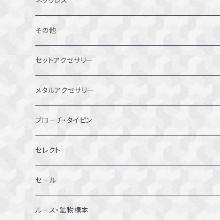
ネックレス
7～7.5号
その他
8～8.5号
セットアクセサリー
9～9.5号
メタルアクセサリー
10～10.5号
ピアス
ブローチ・タイピン
11～11.5号
リング
セレクト
12～12.5号
ブレスレット
セール
13～13.5号
ルース・鉱物標本