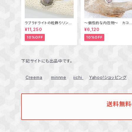
ラブラドライトの粒飾りリング
～個性的な内包物～ カコ
（パープル＆オレンジ） 16号
セナイトインアメジストの粒
¥11,250
¥6,120
りリング 10号 天然石アク
セサリー 一点物 macari
10%OFF
10%OFF
下記サイトにも出品中です。
Creema
minnne
iichi
Yahoo!ショッピング
送料無料