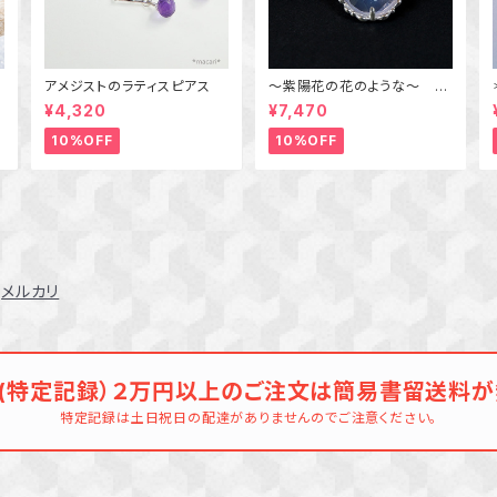
ク
アメジストのラティスピアス
～紫陽花の花のような～ ラ
飾
ベンダークォーツの粒飾りペ
¥4,320
¥7,470
ンダント 天然石アクセサ
リー 一点物
10%OFF
10%OFF
メルカリ
(特定記録）２万円以上のご注文は簡易書留送料が
特定記録は土日祝日の配達がありませんのでご注意ください。