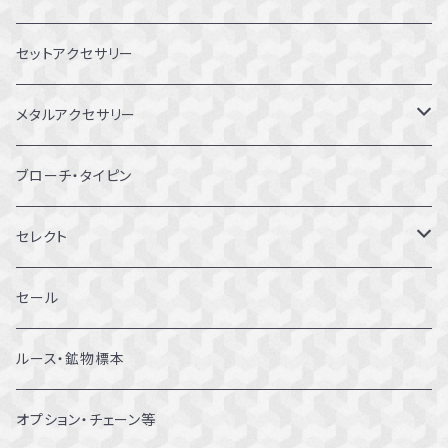
8～8.5号
セットアクセサリー
9～9.5号
メタルアクセサリー
10～10.5号
ピアス
ブローチ・タイピン
11～11.5号
リング
セレクト
12～12.5号
ブレスレット
セール
13～13.5号
ルース・鉱物標本
14～14.5号
オプション・チェーン等