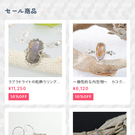
セール商品
ラブラドライトの粒飾りリング
～個性的な内包物～ カコクセ
（パープル＆オレンジ） 16号
ナイトインアメジストの粒飾りリ
¥11,250
¥6,120
ング 10号 天然石アクセサリ
ー 一点物 macari
10%OFF
10%OFF