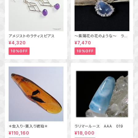
アメジストのラティスピアス
～紫陽花の花のような～ ラベ
ンダークォーツの粒飾りペンダ
¥4,320
¥7,470
ント 天然石アクセサリー
一点物
10%OFF
10%OFF
＊虫入り・葉入り琥珀＊
ラリマールース AAA 019
¥110,160
¥18,000