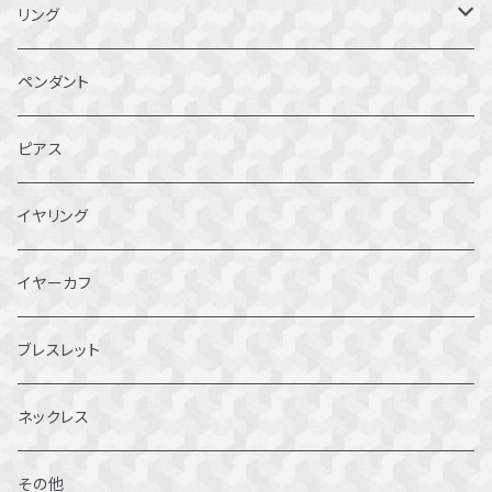
リング
1～1.5号
ペンダント
2～2.5号
ピアス
3~3.5号
イヤリング
4～4.5号
イヤーカフ
5～5.5号
ブレスレット
6～6.5号
ネックレス
7～7.5号
その他