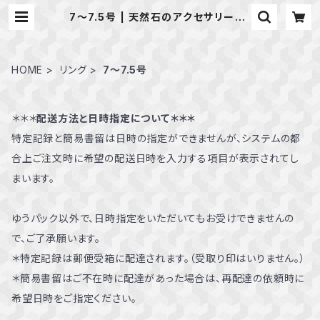
7～7.5号 | 天然石のアクセサリーSh
op *macari* マカリ ハンドメイド
アクセサリー
HOME
リング
7～7.5号
＊＊＊
配送方法と日時指定について＊＊＊
特定記録と簡易書留は日時の指定ができませんが、システムの都
合上ご注文時に希望の配送日時を入力する項目が表示されてし
まいます。
ゆうパック以外で、日時指定をいただいてもお受けできませんの
で、ご了承願います。
＊特定記録は郵便受箱に配達されます。（受取り印はいりません。）
＊簡易書留はご不在時に配達があった場合は、再配達の依頼時に
希望日時をご指定ください。