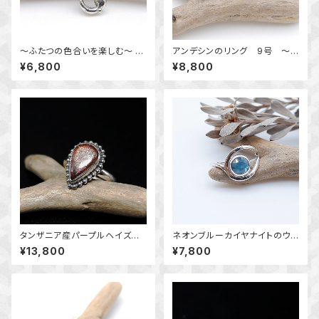
～ふたつの色合いを楽しむ～ カ
アンデシンのリング 9号 ～
ラーチェンジフローライトのデザ
紅の層影～ 天然石アクセサリ
¥6,800
¥8,800
インペンダント 天然石アクセ
ー 指輪 一点物
サリー 一点物 macari
タンザニア産パープルヘイズサ
ネオンブルーカイヤナイトのウェ
ンストーンの粒枠飾りリング 1
ーブリング 9号 ～Blue Eve
¥13,800
¥7,800
2号 ～静かな躍動～ 天然石
rflow～ 天然石リング 一点
アクセサリー 指輪 一点物
物 macari
macari