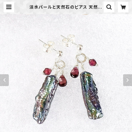
淡水パールと天然石のピアス 天然石
アクセサリー 一点物 | 天然石のア
クセサリーShop *macari* マカ
リ ハンドメイドアクセサリー