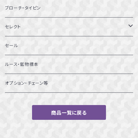
10～10.5号
ピアス
ブローチ・タイピン
11～11.5号
リング
セレクト
12～12.5号
ブレスレット
セール
13～13.5号
ルース・鉱物標本
14～14.5号
オプション・チェーン等
15～15.5号
商品一覧に戻る
16～16.5号