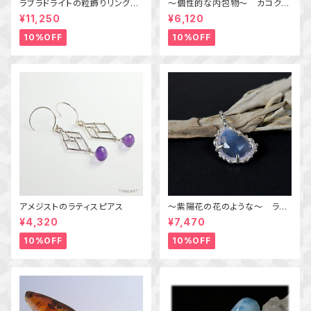
ラブラドライトの粒飾りリング
～個性的な内包物～ カコクセ
（パープル＆オレンジ） 16号
ナイトインアメジストの粒飾りリ
¥11,250
¥6,120
ング 10号 天然石アクセサリ
ー 一点物 macari
10%OFF
10%OFF
アメジストのラティスピアス
～紫陽花の花のような～ ラベ
ンダークォーツの粒飾りペンダ
¥4,320
¥7,470
ント 天然石アクセサリー
一点物
10%OFF
10%OFF