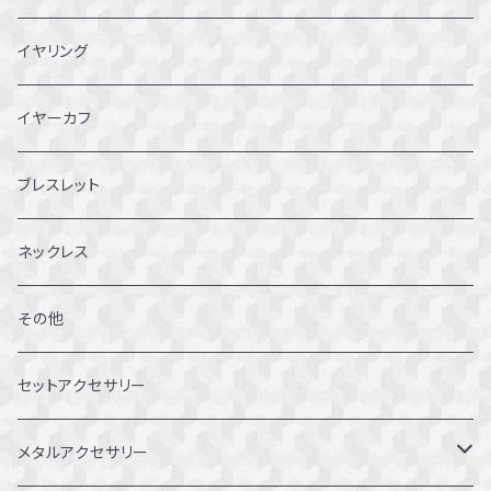
3~3.5号
イヤリング
4～4.5号
イヤーカフ
5～5.5号
ブレスレット
6～6.5号
ネックレス
7～7.5号
その他
8～8.5号
セットアクセサリー
9～9.5号
メタルアクセサリー