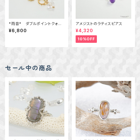
*雨音* ダブルポイントクォー
アメジストのラティスピアス
ツのピアス ｋ14GF ｋ24GP
¥6,800
¥4,320
10%OFF
セール中の商品