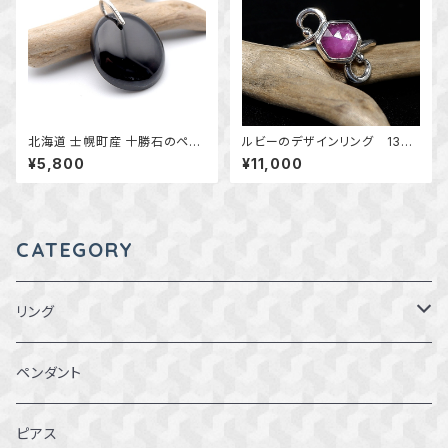
北海道 士幌町産 十勝石のペン
ルビーのデザインリング 13
ダント 天然石アクセサリー
号 ～遊び心～ 天然石アク
¥5,800
¥11,000
一点物 macari
セサリー 指輪 一点物
CATEGORY
リング
1～1.5号
ペンダント
2～2.5号
ピアス