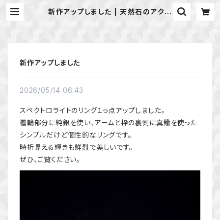
新作アップしました | 天然石のアクセ
サリーShop *macari* マカリ ハ
ンドメイドアクセサリー
新作アップしました
2026/05/14 06:43
スペクトロライトのリング１っ点アップしました。
覆輪部分に純銀を使い、アームと枠の裏側に真鍮を使った
シンプルだけど個性的なリングです。
時折見える輝きも鮮烈で美しいです。
ぜひ、ご覧ください。