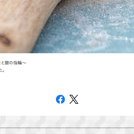
鍮と銀の指輪～
た。