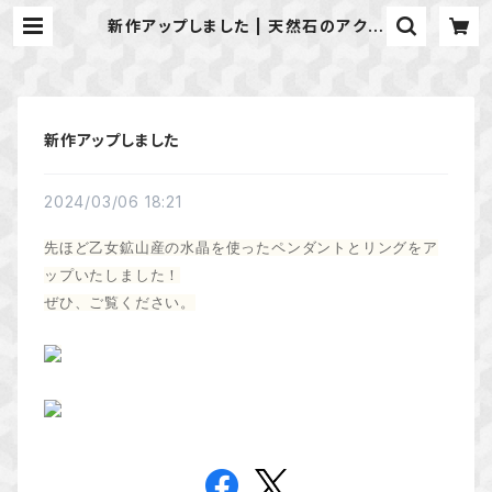
新作アップしました | 天然石のアクセ
サリーShop *macari* マカリ ハ
ンドメイドアクセサリー
新作アップしました
2024/03/06 18:21
先ほど乙女鉱山産の水晶を使ったペンダントとリングをア
ップいたしました！
ぜひ、ご覧ください。