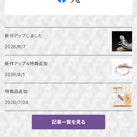
新作アップしました
2026/8/7
新作アップ＆特典追加
2026/8/1
特典品追加
2026/7/24
記事一覧を見る