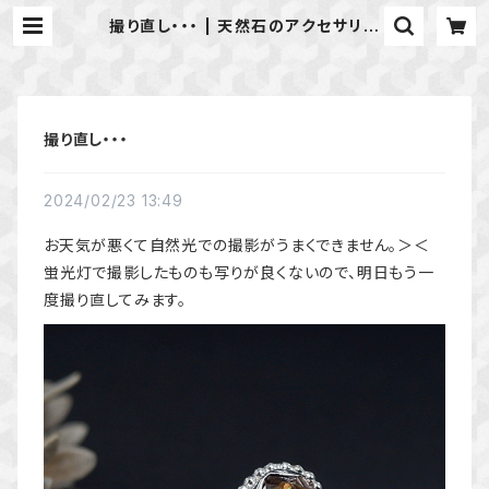
撮り直し・・・ | 天然石のアクセサリー
Shop *macari* マカリ ハンドメ
イドアクセサリー
撮り直し・・・
2024/02/23 13:49
お天気が悪くて自然光での撮影がうまくできません。＞＜
蛍光灯で撮影したものも写りが良くないので、明日もう一
度撮り直してみます。