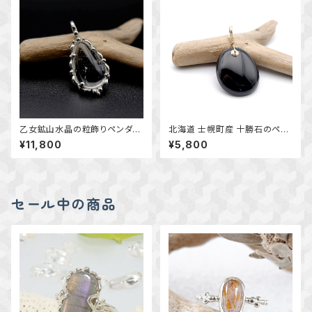
乙女鉱山水晶の粒飾りペンダン
北海道 士幌町産 十勝石のペン
ト ～国産鉱物～ ＊天然石アク
ダント ｋ14GF 天然石アクセサ
¥11,800
¥5,800
セサリー ペンダントトップ 一
リー 一点物 macari
点物＊
セール中の商品