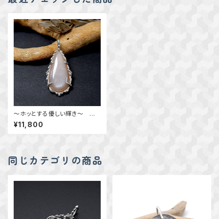
～ホッとする優しい輝き～ ピ
ンクベージュ・ムーンストーンの
¥11,800
粒飾りペンダント 天然石アク
セサリー 一点物 macari
同じカテゴリの商品