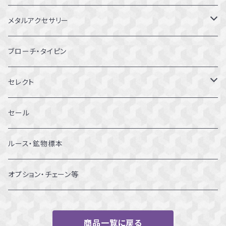
9～9.5号
メタルアクセサリー
10～10.5号
ピアス
ブローチ・タイピン
11～11.5号
リング
セレクト
12～12.5号
ブレスレット
セール
13～13.5号
ルース・鉱物標本
14～14.5号
オプション・チェーン等
15～15.5号
商品一覧に戻る