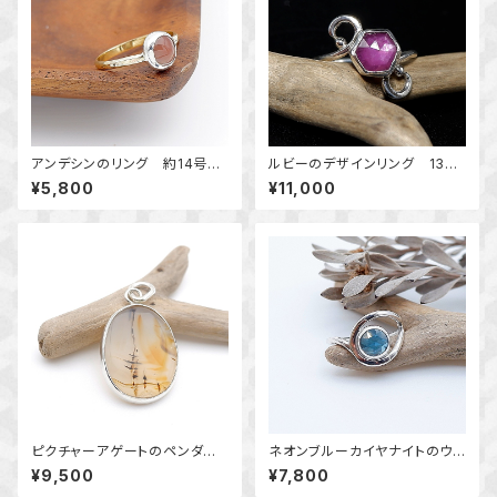
アンデシンのリング 約14号
ルビーのデザインリング 13
～揺らめく色彩～ 天然石アク
号 ～遊び心～ 天然石アク
¥5,800
¥11,000
セサリー 指輪 一点物
セサリー 指輪 一点物
ピクチャーアゲートのペンダント
ネオンブルーカイヤナイトのウェ
天然石アクセサリー ペンダン
ーブリング 9号 ～Blue Eve
¥9,500
¥7,800
トトップ 一点物 macari
rflow～ 天然石リング 一点