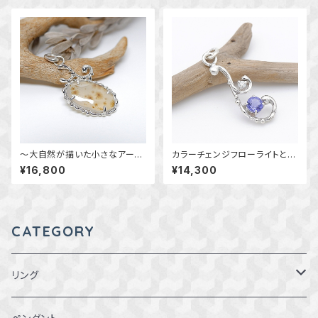
物 macari
～大自然が描いた小さなアート
カラーチェンジフローライトとモ
～ デンドリチックアゲートの唐
アサナイトの唐草ペンダント
¥16,800
¥14,300
草ペンダント 天然石アクセサ
～表情を変える草木の雫～
リー 一点物
天然石アクセサリー 一点物
macari
CATEGORY
リング
1～1.5号