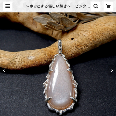
～ホッとする優しい輝き～ ピンクベ
ージュ・ムーンストーンの粒飾りペン
ダント 天然石アクセサリー 一点
物 macari | 天然石のアクセサリ
ーShop *macari* マカリ ハンド
メイドアクセサリー