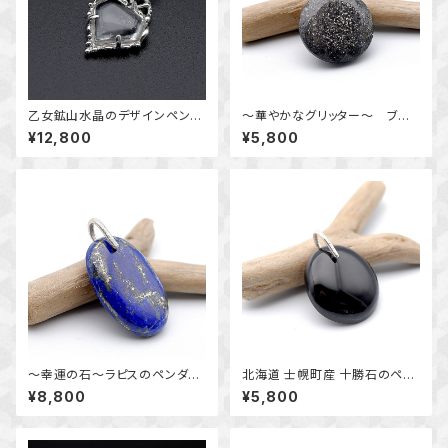
乙女鉱山水晶のデザインペンダ
～華やかなグリッター～ ブラッ
ント ～国産鉱物～ ＊天然石ア
クアベンチュリンクォーツのペン
¥12,800
¥5,800
クセサリー ペンダントトップ
ダント 天然石アクセサリー
一点物＊
一点物
～幸運の石～ラピスのペンダン
北海道 士幌町産 十勝石のペン
ト （挟み込みバチカン） 天然
ダント 天然石アクセサリー
¥8,800
¥5,800
石アクセサリー 一点物 ペン
一点物 macari
ダントトップ macari