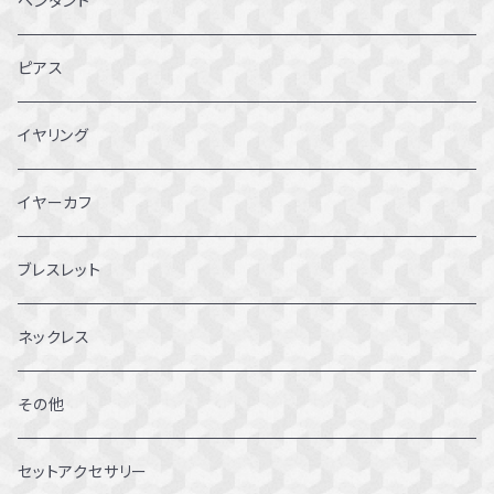
ペンダント
2～2.5号
ピアス
3~3.5号
イヤリング
4～4.5号
イヤーカフ
5～5.5号
ブレスレット
6～6.5号
ネックレス
7～7.5号
その他
8～8.5号
セットアクセサリー