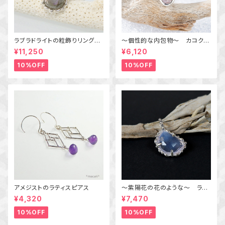
ラブラドライトの粒飾りリング
～個性的な内包物～ カコクセ
（パープル＆オレンジ） 16号
ナイトインアメジストの粒飾りリ
¥11,250
¥6,120
ング 10号 天然石アクセサリ
ー 一点物 macari
10%OFF
10%OFF
アメジストのラティスピアス
～紫陽花の花のような～ ラベ
ンダークォーツの粒飾りペンダ
¥4,320
¥7,470
ント 天然石アクセサリー
一点物
10%OFF
10%OFF