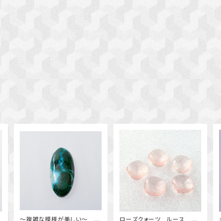
ク
～複雑な模様が美しい～ ク
ローズクォーツ ルース ク