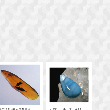
＊虫入り・葉入り琥珀＊
ラリマー ルース AAA 02