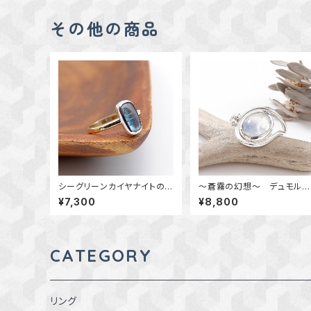
その他の商品
シーグリーンカイヤナイトのリ
～蒼霧の幻想～ デュモルチ
ング 11.5号 ～真鍮と銀の
ェライトインクォーツのリン
¥7,300
¥8,800
指輪～ 天然石アクセサリ
グ 12号 天然石アクセサリ
ー 一点物
ー 一点物
CATEGORY
リング