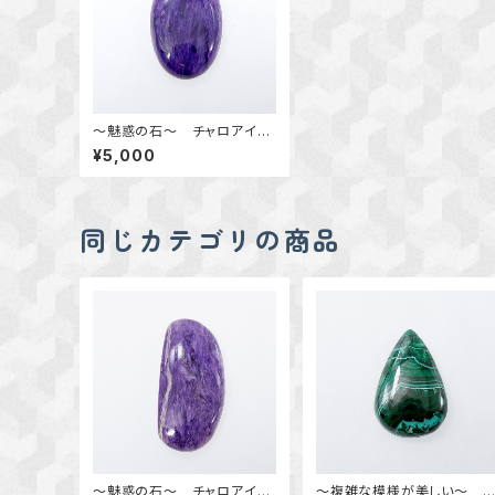
～魅惑の石～ チャロアイト
のカボションルース 02
¥5,000
同じカテゴリの商品
～魅惑の石～ チャロアイト
～複雑な模様が美しい～ 