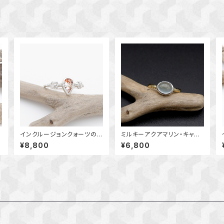
インクルージョンクォーツの
ミルキーアクアマリン・キャッ
粒飾りリング 約10号 ～魅
ツアイのリング 約10号 横向
¥8,800
¥6,800
力的な鉱物の世界～ 天然
き ～真鍮と銀の指輪～ 天
石リング 指輪 一点物
然石アクセサリー 指輪 一
点物