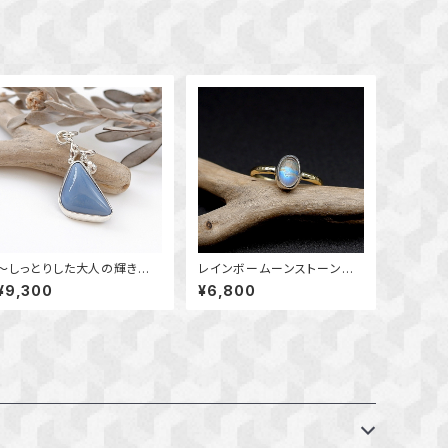
～しっとりした大人の輝き
レインボームーンストーンの
～ オワイヒーブルーオパー
リング 11.5号 ～真鍮と銀
¥9,300
¥6,800
ルのデザインペンダント 天
の指輪～ 天然石アクセサリ
然石アクセサリー 一点物
ー 一点物
macari