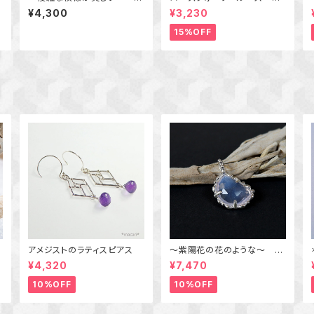
ョ
リソコラ・マラカイトのカボショ
ッションカット １個
¥4,300
¥3,230
ンルース 01
15%OFF
ク
アメジストのラティスピアス
～紫陽花の花のような～ ラ
飾
ベンダークォーツの粒飾りペ
¥4,320
¥7,470
ンダント 天然石アクセサ
リー 一点物
10%OFF
10%OFF