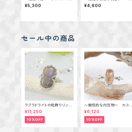
のカボションルース 01
リソコラ・マラカイトのカボシ
¥5,300
¥4,600
ンルース 02
セール中の商品
ラブラドライトの粒飾りリング
～個性的な内包物～ カコ
（パープル＆オレンジ） 16号
セナイトインアメジストの粒
¥11,250
¥6,120
りリング 10号 天然石アク
セサリー 一点物 macari
10%OFF
10%OFF