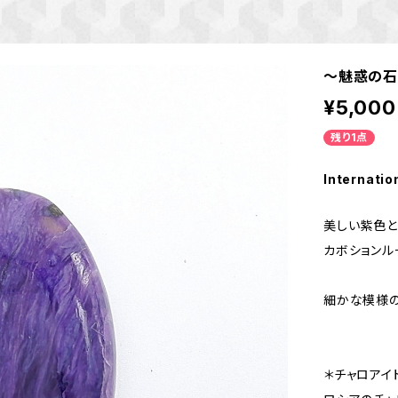
～魅惑の石
¥5,000
残り1点
Internatio
美しい紫色
カボションル
細かな模様の
＊チャロアイ