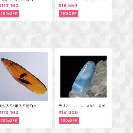
5
¥110,160
¥19,550
10%OFF
15%OFF
＊虫入り・葉入り琥珀＊
ラリマールース AAA 019
¥110,160
¥18,000
10%OFF
10%OFF