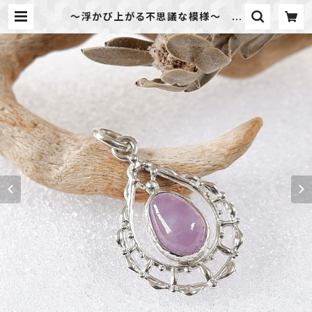
～浮かび上がる不思議な模様～ グ
レープカルセドニーのドロップレース
ペンダント 天然石アクセサリー 一
点物 macari | 天然石のアクセ
サリーShop *macari* マカリ ハ
ンドメイドアクセサリー