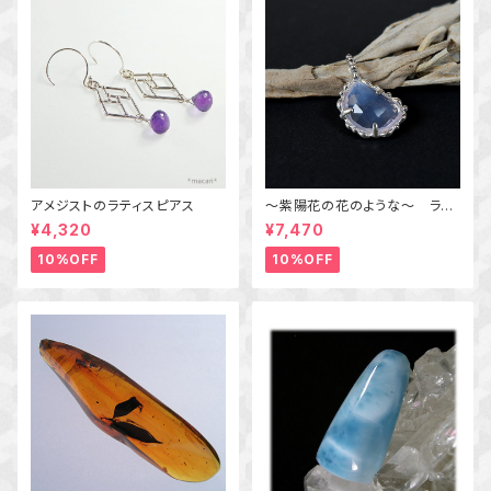
アメジストのラティスピアス
～紫陽花の花のような～ ラベ
ンダークォーツの粒飾りペンダ
¥4,320
¥7,470
ント 天然石アクセサリー
一点物
10%OFF
10%OFF