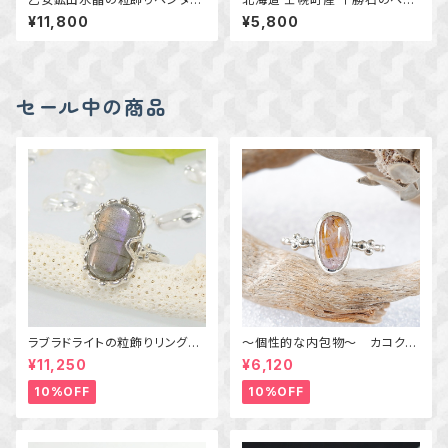
ト ～国産鉱物～ ＊天然石アク
ダント ｋ14GF 天然石アクセサ
¥11,800
¥5,800
セサリー ペンダントトップ 一
リー 一点物 macari
点物＊
セール中の商品
ラブラドライトの粒飾りリング
～個性的な内包物～ カコクセ
（パープル＆オレンジ） 16号
ナイトインアメジストの粒飾りリ
¥11,250
¥6,120
ング 10号 天然石アクセサリ
ー 一点物 macari
10%OFF
10%OFF