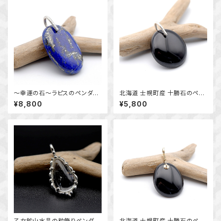
～幸運の石～ラピスのペンダン
北海道 士幌町産 十勝石のペン
ト （挟み込みバチカン） 天然
ダント 天然石アクセサリー
¥8,800
¥5,800
石アクセサリー 一点物 ペン
一点物 macari
ダントトップ macari
乙女鉱山水晶の粒飾りペンダン
北海道 士幌町産 十勝石のペン