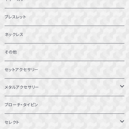
5～5.5号
ブレスレット
6～6.5号
ネックレス
7～7.5号
その他
8～8.5号
セットアクセサリー
9～9.5号
メタルアクセサリー
10～10.5号
ピアス
ブローチ・タイピン
11～11.5号
リング
セレクト