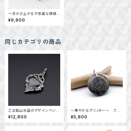
～浮かび上がる不思議な模様
～ グレープカルセドニーのド
¥9,800
ロップレースペンダント 天然
石アクセサリー 一点物 m
acari
同じカテゴリの商品
乙女鉱山水晶のデザインペンダ
～華やかなグリッター～ ブラッ
ント ～国産鉱物～ ＊天然石ア
クアベンチュリンクォーツのペン
¥12,800
¥5,800
クセサリー ペンダントトップ
ダント 天然石アクセサリー
一点物＊
一点物