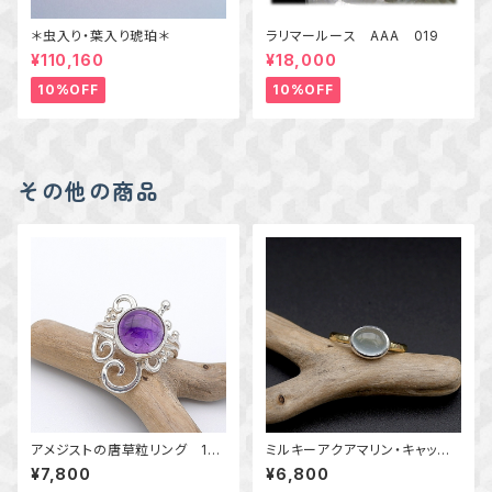
＊虫入り・葉入り琥珀＊
ラリマールース AAA 019
¥110,160
¥18,000
10%OFF
10%OFF
その他の商品
アメジストの唐草粒リング 14
ミルキーアクアマリン・キャッツ
号 ～高貴な紫～ 天然石
アイのリング 約10号 横向き
¥7,800
¥6,800
アクセサリー 指輪 一点物ア
～真鍮と銀の指輪～ 天然石ア