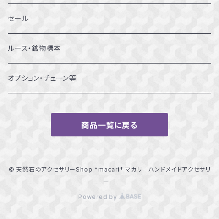
12～12.5号
ブレスレット
セール
13～13.5号
ルース・鉱物標本
14～14.5号
オプション・チェーン等
15～15.5号
商品一覧に戻る
16～16.5号
17～17.5号
© 天然石のアクセサリーShop *macari* マカリ ハンドメイドアクセサリ
ー
18～18.5号
Powered by