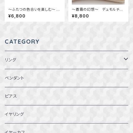
～ふたつの色合いを楽しむ～ カ
～蒼霧の幻想～ デュモルチェ
ラーチェンジフローライトのデザ
ライトインクォーツのリング 12
¥6,800
¥8,800
インペンダント 天然石アクセ
号 天然石アクセサリー 一点
サリー 一点物 macari
物
CATEGORY
リング
1～1.5号
ペンダント
2～2.5号
ピアス
3~3.5号
イヤリング
4～4.5号
イヤーカフ