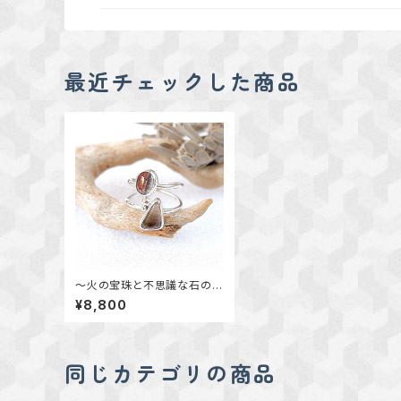
最近チェックした商品
～火の宝珠と不思議な石の組
み合わせ～ アグニマニタイ
¥8,800
トとインクルージョンアメジス
トのリング 約11号 天然石
アクセサリー 一点物
同じカテゴリの商品