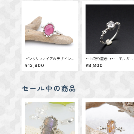
ピンクサファイアのデザインリ
～お取り置き中～ モルガナ
ング 11号 ～薔薇色のきら
イトのデザインリング 11.5
¥13,800
¥8,800
めき～ 天然石アクセサリ
号 ～指先に輝きを～ 天
ー 指輪 一点物
石アクセサリー 指輪 一点
物アクセサリー
セール中の商品