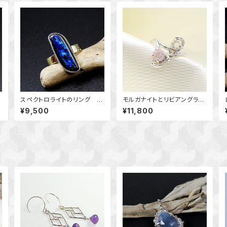
スペクトロライトのリング 11
モルガナイトとリビアングラス
号 ～真鍮と銀の指輪～ 天
のデザインリング 11号 ～
¥9,500
¥11,800
然
然石アクセサリー 一点物
朝露の雫～ 天然石アクセサ
macari
リー 指輪 一点物アクセサ
リー