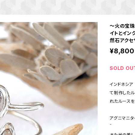
～火の宝珠
イトとイン
然石アクセ
¥8,800
SOLD OU
インドネシア
て制作したル
れたルースを
アグニマニタ
＾
また光の差