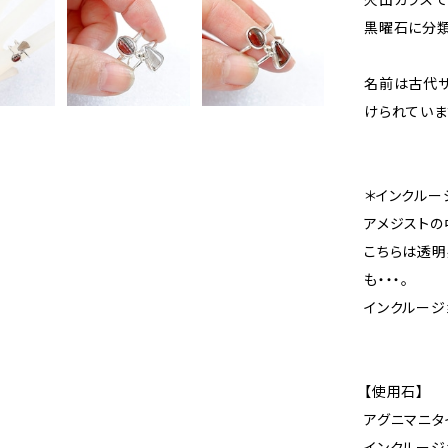
黒曜石に分類
名前は古代サ
けられていま
＊インクルー
アメジストの
こちらは透
も・・・。
インクルージ
【使用石】
アグニマニタ
インクルージ