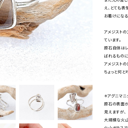
え、とても表
お着けになる
アメジストの
ています。
原石自体はレ
ばれるものに
アメジストの
ちょっと何と
＊アグニマニ
原石の表面が
見えますが、
大規模な火山
火山ガラスで