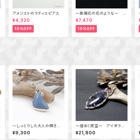
ク
アメジストのラティスピアス
～紫陽花の花のような～ ラ
飾
ベンダークォーツの粒飾りペ
¥4,320
¥7,470
ンダント 天然石アクセサ
リー 一点物
10%OFF
10%OFF
イ
～しっとりした大人の輝き
～煌めく夜空～ アイオライ
～ オワイヒーブルーオパー
トサンストーンとロードライト
¥9,300
¥21,800
ルのデザインペンダント 天
ガーネットのデザインペンダ
然石アクセサリー 一点物
ント 天然石アクセサリー