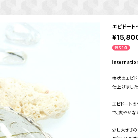
エピドート
¥15,80
残り1点
Internatio
棒状のエピド
仕上げました
エピドート
で、爽やかな
少し大きさの