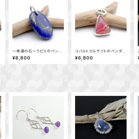
～幸運の石～ラピスのペンダ
コバルトカルサイトのペンダン
ク
ント （挟み込みバチカン）
ト ～個性的な模様を楽しむ
¥8,800
¥6,800
天然石アクセサリー 一点
～ 天然石アクセサリー 一
物 ペンダントトップ maca
点物 macari
ri