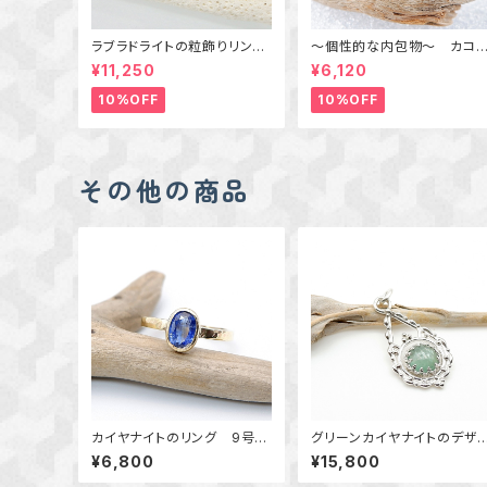
ラブラドライトの粒飾りリング
～個性的な内包物～ カコ
（パープル＆オレンジ） 16号
セナイトインアメジストの粒
¥11,250
¥6,120
りリング 10号 天然石アク
セサリー 一点物 macari
10%OFF
10%OFF
その他の商品
カイヤナイトのリング 9号
グリーンカイヤナイトのデザ
真鍮 ～清らかな蒼～ 天
ンペンダント ～翠雨の追憶
¥6,800
¥15,800
然石アクセサリー 指輪 一
～ 天然石アクセサリー
点物 macari
一点物