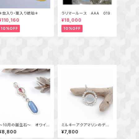
＊虫入り・葉入り琥珀＊
ラリマールース AAA 019
¥110,160
¥18,000
10%OFF
10%OFF
～10月の誕生石～ オワイヒ
ミルキーアクアマリンのデザ
ーブルーオパールとピンクト
インペンダント ～海の雫～
¥8,800
¥7,800
ルマリンのデザインペンダン
天然石アクセサリー ペンダ
ト 天然石アクセサリー 一
ントトップ 一点物 macari