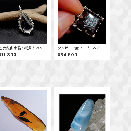
乙女鉱山水晶の粒飾りペンダ
タンザニア産パープルヘイズ
ント ～国産鉱物～ ＊天然石
サンストーンの粒飾りペンダ
¥11,800
¥34,500
アクセサリー ペンダントトッ
ント ～変わり種 ミントグリ
プ 一点物＊
ーンの輝き～～ 天然石アク
セサリー ペンダントトップ
一点物 macari