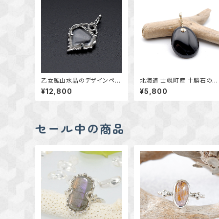
乙女鉱山水晶のデザインペン
北海道 士幌町産 十勝石のペ
ダント ～国産鉱物～ ＊天然
ンダント ｋ14GF 天然石ア
¥12,800
¥5,800
石アクセサリー ペンダントト
セサリー 一点物 macari
ップ 一点物＊
セール中の商品