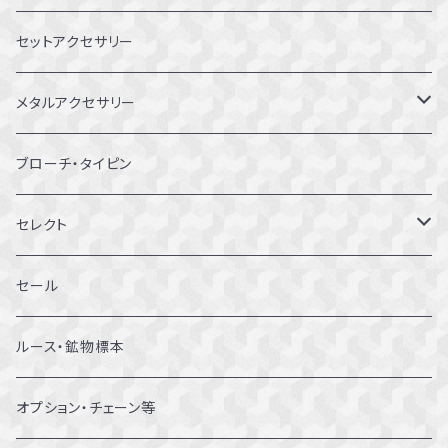
8～8.5号
セットアクセサリー
9～9.5号
メタルアクセサリー
10～10.5号
ピアス
ブローチ・タイピン
11～11.5号
リング
セレクト
12～12.5号
ブレスレット
セール
13～13.5号
ルース・鉱物標本
14～14.5号
オプション・チェーン等