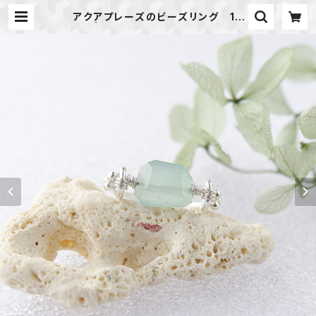
アクアプレーズのビーズリング 18
号 | 天然石のアクセサリーShop *
macari* マカリ ハンドメイドアク
セサリー