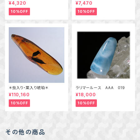
ンダークォーツの粒飾りペンダ
¥4,320
¥7,470
ント 天然石アクセサリー
一点物
10%OFF
10%OFF
＊虫入り・葉入り琥珀＊
ラリマールース AAA 019
¥110,160
¥18,000
10%OFF
10%OFF
その他の商品