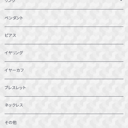
リング
1～1.5号
ペンダント
2～2.5号
ピアス
3~3.5号
イヤリング
4～4.5号
イヤーカフ
5～5.5号
ブレスレット
6～6.5号
ネックレス
7～7.5号
その他