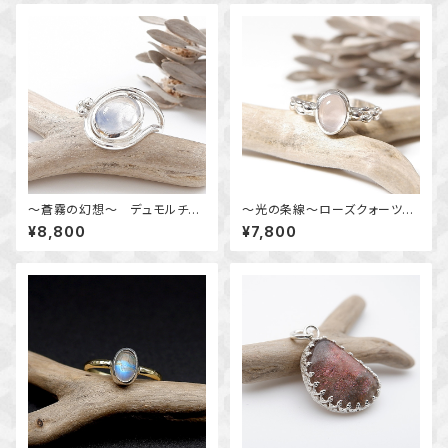
～蒼霧の幻想～ デュモルチェ
～光の条線～ローズクォーツの
ライトインクォーツのリング 12
粒飾りリング 約11.5号 天然石
¥8,800
¥7,800
号 天然石アクセサリー 一点
アクセサリー 指輪 一点物
物