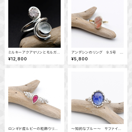
ミルキーアクアマリンとモルガナ
アンデシンのリング 9.5号 ～
イトのリング 12号 ～淡いベリ
真鍮～ 天然石アクセサリー
¥12,800
¥5,800
ルの組み合わせ～ 指輪 天
指輪 一点物 macari
然石アクセサリー 一点物
ロンギド産ルビーの粒飾りリン
～知的なブルー～ サファイア