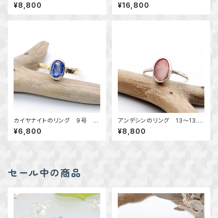
グ 12.5号 ～深紅の煌めき
の粒飾りリング 約14号 天然
¥8,800
¥16,800
～ 天然石リング 一点物 指
石アクセサリー 一点物 mac
輪 macari
ari
カイヤナイトのリング 9号 真
アンデシンのリング 13～13.5
鍮 ～清らかな蒼～ 天然石
号 ～幻想的シラー～ 天然石
¥6,800
¥8,800
アクセサリー 指輪 一点物
アクセサリー 指輪 一点物
macari
セール中の商品