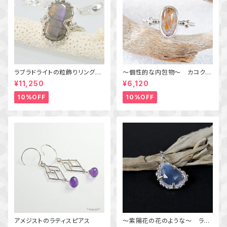
ラブラドライトの粒飾りリング
～個性的な内包物～ カコクセ
（パープル＆オレンジ） 16号
ナイトインアメジストの粒飾りリ
¥11,250
¥6,120
ング 10号 天然石アクセサリ
ー 一点物 macari
10%OFF
10%OFF
アメジストのラティスピアス
～紫陽花の花のような～ ラベ