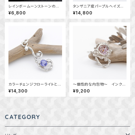
レインボームーンストーンのリ
タンザニア産パープルヘイズサ
ング 11.5号 ～真鍮と銀の指
ンストーンの飾り枠ペンダント
¥6,800
¥14,800
輪～ 天然石アクセサリー 一
2～幻惑の輝き～ 天然石アク
点物
セサリー ペンダントトップ 一
点物 macari
カラーチェンジフローライトとモ
～個性的な内包物～ インクル
アサナイトの唐草ペンダント
ージョンクォーツの小花飾りリン
¥14,300
¥9,200
～表情を変える草木の雫～
グ 12号 天然石アクセサリ
天然石アクセサリー 一点物
ー 一点物
macari
CATEGORY