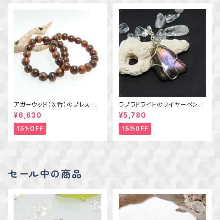
アガーウッド（沈香）のブレスレッ
ラブラドライトのワイヤーペンダ
ト 1本
ント
¥6,630
¥5,780
15%OFF
15%OFF
セール中の商品