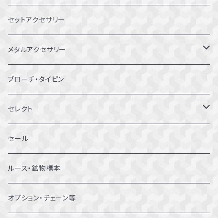
8～8.5号
セットアクセサリー
9～9.5号
メタルアクセサリー
10～10.5号
ピアス
ブローチ・タイピン
11～11.5号
リング
セレクト
12～12.5号
ブレスレット
セール
13～13.5号
ルース・鉱物標本
14～14.5号
オプション・チェーン等