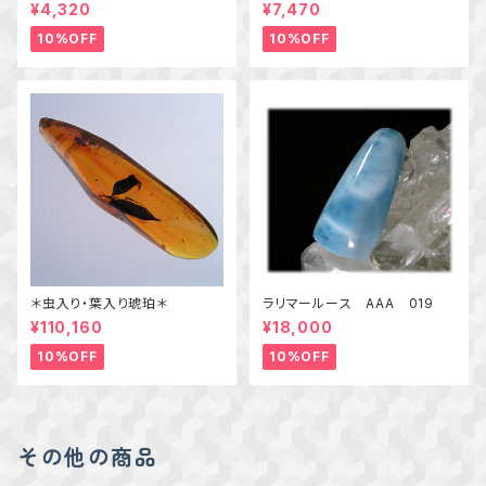
ンダークォーツの粒飾りペンダ
¥4,320
¥7,470
ント 天然石アクセサリー
一点物
10%OFF
10%OFF
＊虫入り・葉入り琥珀＊
ラリマールース AAA 019
¥110,160
¥18,000
10%OFF
10%OFF
その他の商品