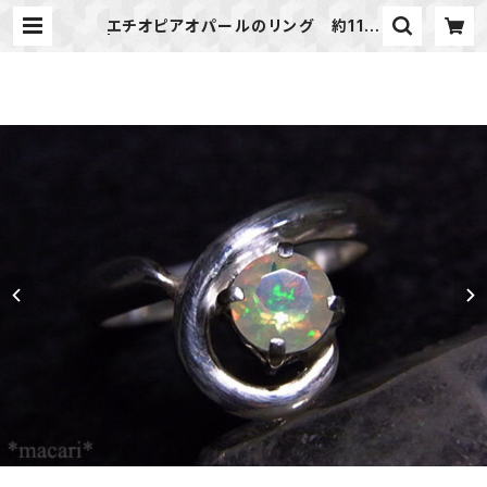
エチオピアオパールのリング 約11号
| 天然石のアクセサリーShop *mac
ari* マカリ ハンドメイドアクセサリ
ー