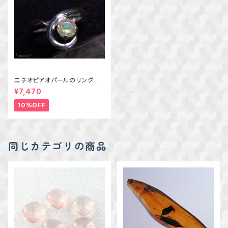
エチオピアオパールのリング
約11号
¥7,470
10%OFF
同じカテゴリの商品