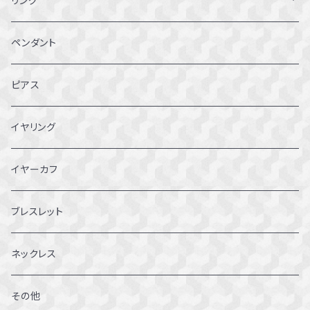
リング
1～1.5号
ペンダント
2～2.5号
ピアス
3~3.5号
イヤリング
4～4.5号
イヤーカフ
5～5.5号
ブレスレット
6～6.5号
ネックレス
7～7.5号
その他