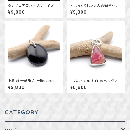
タンザニア産パープルヘイズサ
～しっとりした大人の輝き～
ンストーンの粒飾りリング 約1
オワイヒーブルーオパールの粒
¥9,800
¥9,300
1号 ～静かに宿る煌めき～
飾りペンダント 天然石アクセ
天然石アクセサリー 指輪 一
サリー 一点物 macari
点物 macari
北海道 士幌町産 十勝石のペン
コバルトカルサイトのペンダン
ダント 天然石アクセサリー
ト ～個性的な模様を楽しむ
¥5,800
¥6,800
一点物 macari
～ 天然石アクセサリー 一点
物 macari
CATEGORY