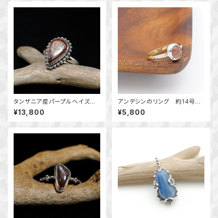
タンザニア産パープルヘイズサ
アンデシンのリング 約14号
ンストーンの粒枠飾りリング 1
～揺らめく色彩～ 天然石アク
¥13,800
¥5,800
2号 ～静かな躍動～ 天然石
セサリー 指輪 一点物
アクセサリー 指輪 一点物
macari