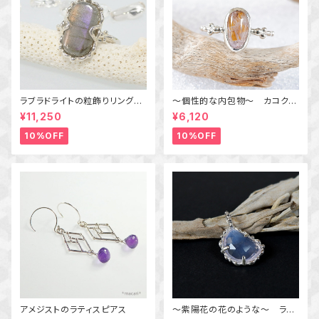
ラブラドライトの粒飾りリング
～個性的な内包物～ カコクセ
（パープル＆オレンジ） 16号
ナイトインアメジストの粒飾りリ
¥11,250
¥6,120
ング 10号 天然石アクセサリ
ー 一点物 macari
10%OFF
10%OFF
アメジストのラティスピアス
～紫陽花の花のような～ ラベ