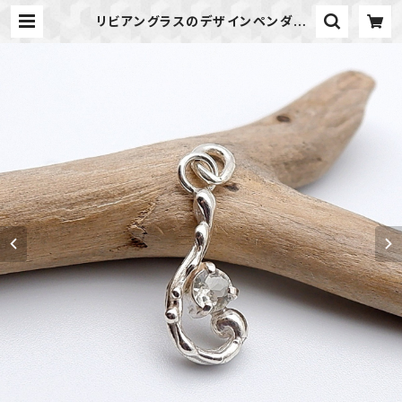
リビアングラスのデザインペンダン
ト ～宇宙のロマンを秘めた石～
天然石アクセサリー 一点物 mac
ari | 天然石のアクセサリーShop *
macari* マカリ ハンドメイドアク
セサリー