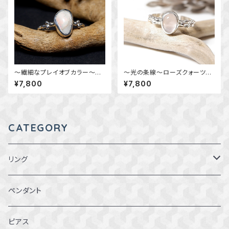
～繊細なプレイオブカラー～
～光の条線～ローズクォーツの
オーストラリア産 オパールのリ
粒飾りリング 約11.5号 天然石
¥7,800
¥7,800
ング 12～12.5号 天然石ア
アクセサリー 指輪 一点物
クセサリー 一点物
CATEGORY
リング
1～1.5号
ペンダント
2～2.5号
ピアス