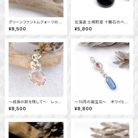
グリーンファントムクォーツのリ
北海道 士幌町産 十勝石のペン
ング 2 槌目 11.5号 ～風景を
ダント ｋ14GF 天然石アクセサ
¥8,500
¥5,800
閉じ込めて～ 天然石アクセ
リー 一点物 macari
サリー 一点物
～成長の跡を残して～ レッド
～10月の誕生石～ オワイヒー
ファントムクォーツのデザインペ
ブルーオパールとピンクトルマリ
¥8,500
¥8,800
ンダント 天然石アクセサリ
ンのデザインペンダント 天然
ー 一点物 macari
石アクセサリー 一点物 mac
ari