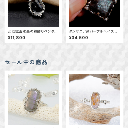
乙女鉱山水晶の粒飾りペンダン
タンザニア産パープルヘイズサ
ト ～国産鉱物～ ＊天然石アク
ンストーンの粒飾りペンダント
¥11,800
¥34,500
セサリー ペンダントトップ 一
～変わり種 ミントグリーンの
点物＊
輝き～～ 天然石アクセサリ
ー ペンダントトップ 一点
物 macari
セール中の商品