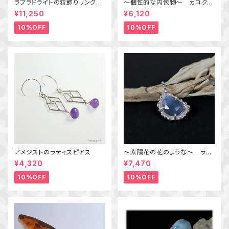
ラブラドライトの粒飾りリング
～個性的な内包物～ カコクセ
（パープル＆オレンジ） 16号
ナイトインアメジストの粒飾りリ
¥11,250
¥6,120
ング 10号 天然石アクセサリ
ー 一点物 macari
10%OFF
10%OFF
アメジストのラティスピアス
～紫陽花の花のような～ ラベ
ンダークォーツの粒飾りペンダ
¥4,320
¥7,470
ント 天然石アクセサリー
一点物
10%OFF
10%OFF