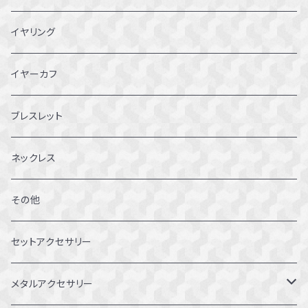
3~3.5号
イヤリング
4～4.5号
イヤーカフ
5～5.5号
ブレスレット
6～6.5号
ネックレス
7～7.5号
その他
8～8.5号
セットアクセサリー
9～9.5号
メタルアクセサリー