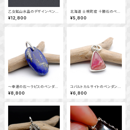
乙女鉱山水晶のデザインペンダ
北海道 士幌町産 十勝石のペン
ント ～国産鉱物～ ＊天然石ア
ダント ｋ14GF 天然石アクセサ
¥12,800
¥5,800
クセサリー ペンダントトップ
リー 一点物 macari
一点物＊
～幸運の石～ラピスのペンダン
コバルトカルサイトのペンダン
ト （挟み込みバチカン） 天然
ト ～個性的な模様を楽しむ
¥8,800
¥6,800
石アクセサリー 一点物 ペン
～ 天然石アクセサリー 一点
ダントトップ macari
物 macari