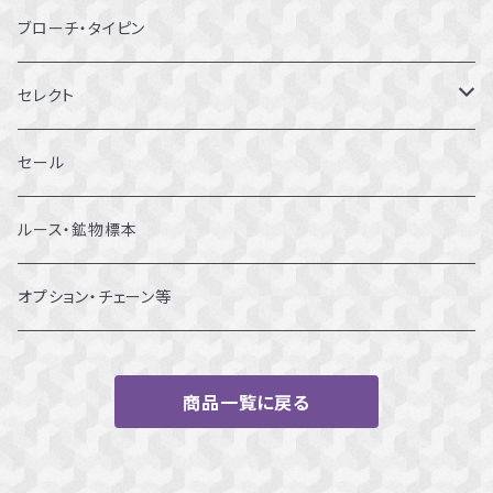
10～10.5号
ピアス
ブローチ・タイピン
11～11.5号
リング
セレクト
12～12.5号
ブレスレット
セール
13～13.5号
ルース・鉱物標本
14～14.5号
オプション・チェーン等
15～15.5号
商品一覧に戻る
16～16.5号