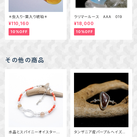
＊虫入り・葉入り琥珀＊
ラリマールース AAA 019
¥110,160
¥18,000
10%OFF
10%OFF
その他の商品
水晶とスパイニーオイスターシ
タンザニア産パープルヘイズサ
ェルのブレスレット 一点物アク
ンストーンの粒飾りリング 約1