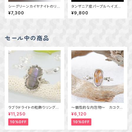
シーグリーンカイヤナイトのリン
タンザニア産パープルヘイズサ
グ 11.5号 ～真鍮と銀の指輪
ンストーンの粒飾りリング 約1
¥7,300
¥9,800
～ 天然石アクセサリー 一点
1号 ～静かに宿る煌めき～
物
天然石アクセサリー 指輪 一
点物 macari
セール中の商品
ラブラドライトの粒飾りリング
～個性的な内包物～ カコクセ
（パープル＆オレンジ） 16号
ナイトインアメジストの粒飾りリ
¥11,250
¥6,120
ング 10号 天然石アクセサリ
ー 一点物 macari
10%OFF
10%OFF