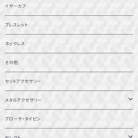
4～4.5号
イヤーカフ
5～5.5号
ブレスレット
6～6.5号
ネックレス
7～7.5号
その他
8～8.5号
セットアクセサリー
9～9.5号
メタルアクセサリー
10～10.5号
ピアス
ブローチ・タイピン
11～11.5号
リング
セレクト