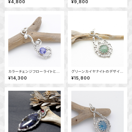
¥4,800
¥9,800
セサリー ブレスレット 天然石
1号 ～静かに宿る煌めき～
アクセサリー macari
天然石アクセサリー 指輪 一
点物 macari
カラーチェンジフローライトとモ
グリーンカイヤナイトのデザイン
アサナイトの唐草ペンダント
ペンダント ～翠雨の追憶～
¥14,300
¥15,800
～表情を変える草木の雫～
天然石アクセサリー 一点物
天然石アクセサリー 一点物
macari