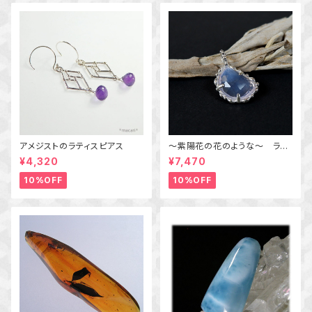
アメジストのラティスピアス
～紫陽花の花のような～ ラベ
ンダークォーツの粒飾りペンダ
¥4,320
¥7,470
ント 天然石アクセサリー
一点物
10%OFF
10%OFF