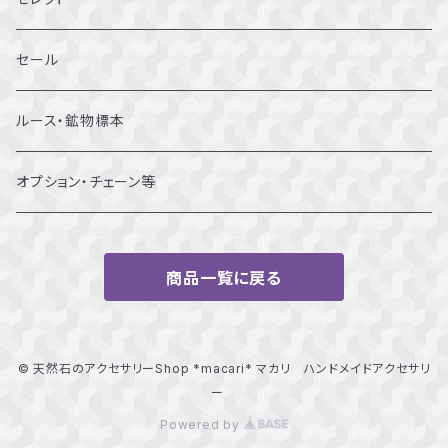
12～12.5号
ブレスレット
セール
13～13.5号
ルース・鉱物標本
14～14.5号
オプション・チェーン等
15～15.5号
商品一覧に戻る
16～16.5号
17～17.5号
© 天然石のアクセサリーShop *macari* マカリ ハンドメイドアクセサリ
ー
18～18.5号
Powered by