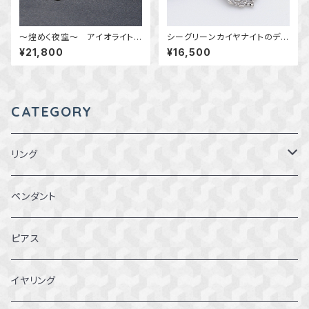
～煌めく夜空～ アイオライトサ
シーグリーンカイヤナイトのデザ
ンストーンとロードライトガーネ
インペンダント ～蒼雨の追憶
¥21,800
¥16,500
ットのデザインペンダント 天然
～ 天然石アクセサリー 一
石アクセサリー 一点物 mac
点物
ari
CATEGORY
リング
1～1.5号
ペンダント
2～2.5号
ピアス
3~3.5号
イヤリング