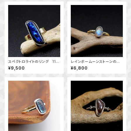
サリー
スペクトロライトのリング 11
レインボームーンストーンのリ
号 ～真鍮と銀の指輪～ 天
ング 11.5号 ～真鍮と銀の指
¥9,500
¥6,800
然石アクセサリー 一点物 m
輪～ 天然石アクセサリー 一
acari
点物