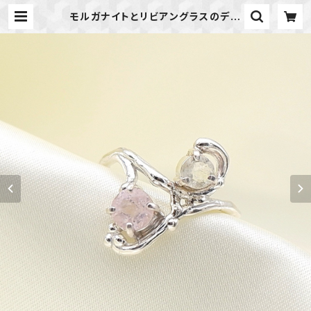
モルガナイトとリビアングラスのデザ
インリング 11号 ～朝露の雫～
天然石アクセサリー 指輪 一点物
アクセサリー | 天然石のアクセサリー
Shop *macari* マカリ ハンドメ
イドアクセサリー