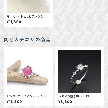
モルガナイトとリビアングラスの
デザインリング 11号 ～朝露
¥11,800
の雫～ 天然石アクセサリー
指輪 一点物アクセサリー
同じカテゴリの商品
ピンクサファイアのデザインリン
～お取り置き中～ モルガナイ
グ 11号 ～薔薇色のきらめき
トのデザインリング 11.5号
¥13,800
¥8,800
～ 天然石アクセサリー 指
～指先に輝きを～ 天然石アク
輪 一点物
セサリー 指輪 一点物アクセ