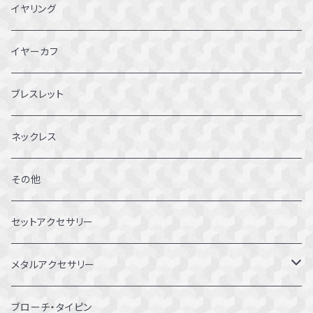
3~3.5号
イヤリング
4～4.5号
イヤーカフ
5～5.5号
ブレスレット
6～6.5号
ネックレス
7～7.5号
その他
8～8.5号
セットアクセサリー
9～9.5号
メタルアクセサリー
10～10.5号
ピアス
ブローチ・タイピン