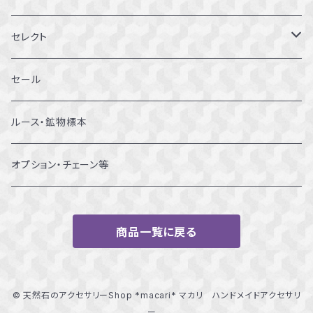
11～11.5号
リング
セレクト
12～12.5号
ブレスレット
セール
13～13.5号
ルース・鉱物標本
14～14.5号
オプション・チェーン等
15～15.5号
商品一覧に戻る
16～16.5号
17～17.5号
© 天然石のアクセサリーShop *macari* マカリ ハンドメイドアクセサリ
ー