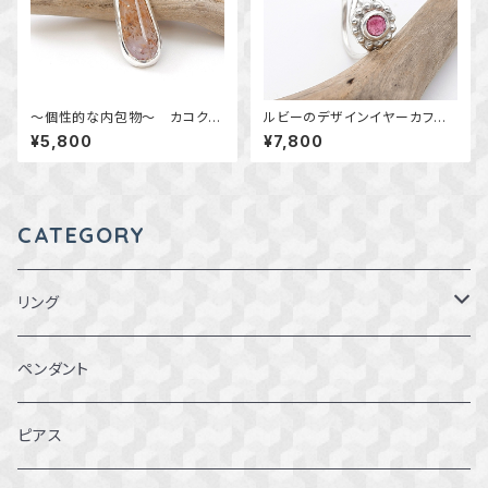
～個性的な内包物～ カコクセ
ルビーのデザインイヤーカフ
ナイトインアメジストのペンダン
～7月の誕生石～ 天然石アク
¥5,800
¥7,800
ト 天然石アクセサリー 一点
セサリー 一点物 macari
物
CATEGORY
リング
1～1.5号
ペンダント
2～2.5号
ピアス