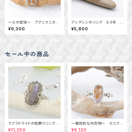
～火の宝珠～ アグニマニタイ
アンデシンのリング 9.5号 ～
トの唐草粒リング 14号 天
真鍮～ 天然石アクセサリー
¥9,300
¥5,800
然石アクセサリー 指輪 一点
指輪 一点物 macari
物
セール中の商品
ラブラドライトの粒飾りリング
～個性的な内包物～ カコクセ
（パープル＆オレンジ） 16号
ナイトインアメジストの粒飾りリ
¥11,250
¥6,120