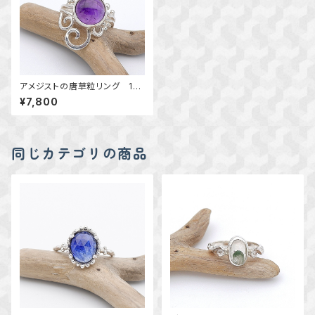
アメジストの唐草粒リング 14
号 ～高貴な紫～ 天然石
¥7,800
アクセサリー 指輪 一点物ア
クセサリー
同じカテゴリの商品