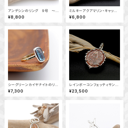
アンデシンのリング 9号 ～
ミルキーアクアマリン・キャッツ
紅の層影～ 天然石アクセサリ
アイのリング 約10号 横向き
¥8,800
¥6,800
ー 指輪 一点物
～真鍮と銀の指輪～ 天然石ア
クセサリー 指輪 一点物
シーグリーンカイヤナイトのリン
レインボーコンフェッティサンス
グ 11.5号 ～真鍮と銀の指輪
トーンの粒飾りペンダント ～舞
¥7,300
¥23,500
～ 天然石アクセサリー 一点
い踊る七色紙吹雪～ 天然石
物
アクセサリー 一点物 macar
i