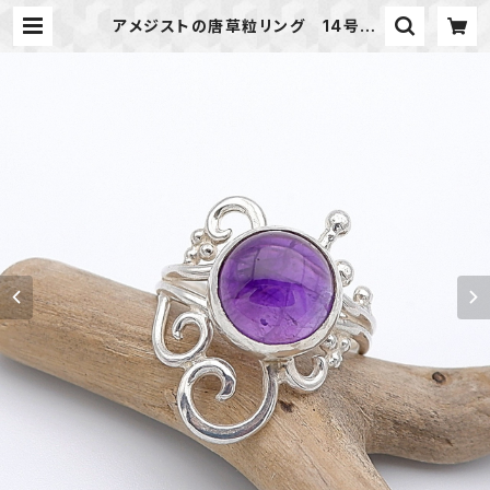
アメジストの唐草粒リング 14号
～高貴な紫～ 天然石アクセサリ
ー 指輪 一点物アクセサリー | 天
然石のアクセサリーShop *macari
* マカリ ハンドメイドアクセサリ
ー