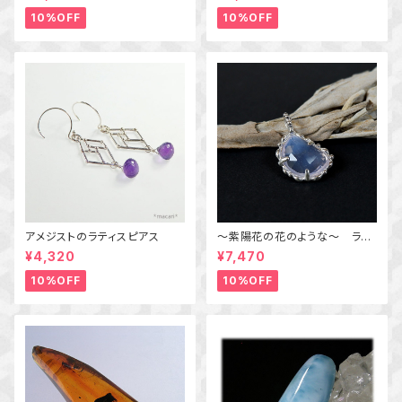
ング 10号 天然石アクセサリ
ー 一点物 macari
10%OFF
10%OFF
アメジストのラティスピアス
～紫陽花の花のような～ ラベ
ンダークォーツの粒飾りペンダ
¥4,320
¥7,470
ント 天然石アクセサリー
一点物
10%OFF
10%OFF