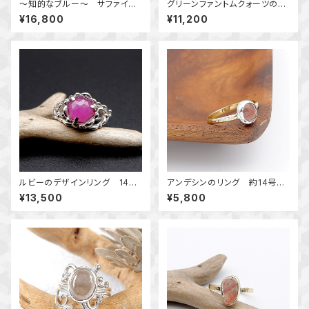
～知的なブルー～ サファイア
グリーンファントムクォーツの唐
の粒飾りリング 約14号 天然
草リング 14号 ～風景を閉じ
¥16,800
¥11,200
石アクセサリー 一点物 mac
込めて～ 天然石アクセサリ
ari
ー 一点物
ルビーのデザインリング 14
アンデシンのリング 約14号
号 ～落ち着いた大人の輝き
～揺らめく色彩～ 天然石アク
¥13,500
¥5,800
～ 天然石アクセサリー 指
セサリー 指輪 一点物
輪 一点物