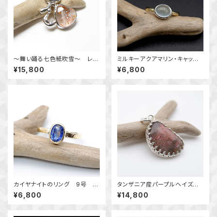
～舞い踊る七色紙吹雪～ レイ
ミルキーアクアマリン・キャッツ
ンボーコンフェッティサンストー
アイのリング 約10号 横向き
¥15,800
¥6,800
ンのデザインペンダント 天然
～真鍮と銀の指輪～ 天然石ア
石アクセサリー 一点物 mac
クセサリー 指輪 一点物
ari
カイヤナイトのリング 9号 真
タンザニア産パープルヘイズサ
鍮 ～清らかな蒼～ 天然石
ンストーンの飾り枠ペンダント
¥6,800
¥14,800
アクセサリー 指輪 一点物
2～幻惑の輝き～ 天然石アク
macari
セサリー ペンダントトップ 一
点物 macari