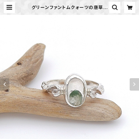
グリーンファントムクォーツの唐草リ
ング 14号 ～風景を閉じ込めて～
天然石アクセサリー 一点物 | 天
然石のアクセサリーShop *macari
* マカリ ハンドメイドアクセサリ
ー