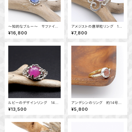
～知的なブルー～ サファイア
アメジストの唐草粒リング 14
の粒飾りリング 約14号 天然
号 ～高貴な紫～ 天然石
¥16,800
¥7,800
石アクセサリー 一点物 mac
アクセサリー 指輪 一点物ア
ari
クセサリー
ルビーのデザインリング 14
アンデシンのリング 約14号
号 ～落ち着いた大人の輝き
～揺らめく色彩～ 天然石アク
¥13,500
¥5,800
～ 天然石アクセサリー 指
セサリー 指輪 一点物
輪 一点物