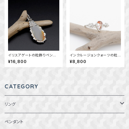
イリスアゲートの粒飾りペンダ
インクルージョンクォーツの粒
ント ～虹を閉じ込めた石～
飾りリング 約10号 ～魅力的
¥16,800
¥8,800
天然石アクセサリー 一点
な鉱物の世界～ 天然石リン
物 macari
グ 指輪 一点物
CATEGORY
リング
1～1.5号
ペンダント