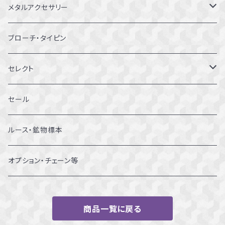
9～9.5号
メタルアクセサリー
10～10.5号
ピアス
ブローチ・タイピン
11～11.5号
リング
セレクト
12～12.5号
ブレスレット
セール
13～13.5号
ルース・鉱物標本
14～14.5号
オプション・チェーン等
15～15.5号
商品一覧に戻る
16～16.5号