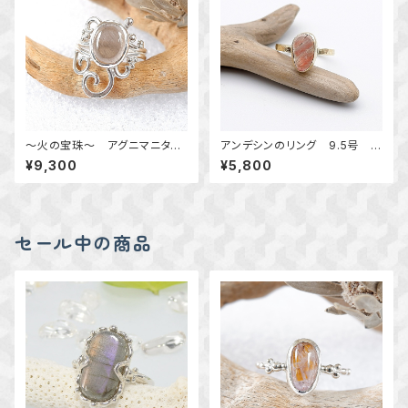
～火の宝珠～ アグニマニタイ
アンデシンのリング 9.5号 ～
トの唐草粒リング 14号 天
真鍮～ 天然石アクセサリー
¥9,300
¥5,800
然石アクセサリー 指輪 一点
指輪 一点物 macari
物
セール中の商品