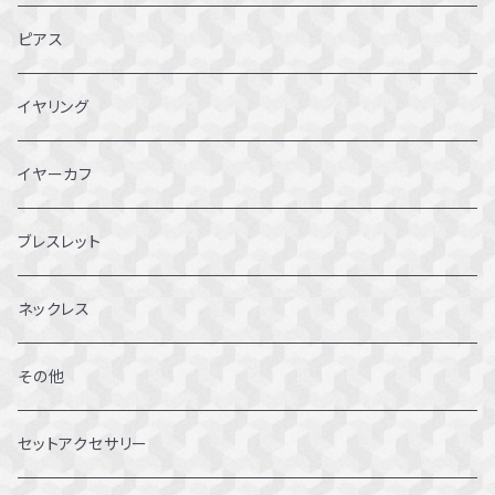
2～2.5号
ピアス
3~3.5号
イヤリング
4～4.5号
イヤーカフ
5～5.5号
ブレスレット
6～6.5号
ネックレス
7～7.5号
その他
8～8.5号
セットアクセサリー