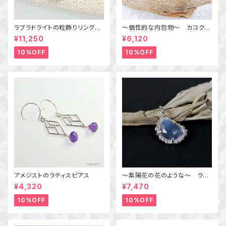
ラブラドライトの粒飾りリング
～個性的な内包物～ カコクセ
（パープル＆オレンジ） 16号
ナイトインアメジストの粒飾りリ
¥11,250
¥6,120
ング 10号 天然石アクセサリ
ー 一点物 macari
10%OFF
10%OFF
アメジストのラティスピアス
～紫陽花の花のような～ ラベ
ンダークォーツの粒飾りペンダ
¥4,320
¥7,470
ント 天然石アクセサリー
一点物
10%OFF
10%OFF