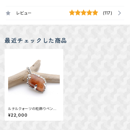
レビュー
(117)
最近チェックした商品
ルチルクォーツの粒飾りペンダ
ント ～内に宿る光～ 天然石
¥22,000
アクセサリー 一点物 ペンダ
ント