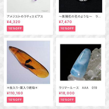
アメジストのラティスピアス
～紫陽花の花のような～ ラベ
ンダークォーツの粒飾りペンダ
¥4,320
¥7,470
ント 天然石アクセサリー
一点物
10%OFF
10%OFF
＊虫入り・葉入り琥珀＊
ラリマールース AAA 019
¥110,160
¥18,000
10%OFF
10%OFF