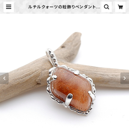
ルチルクォーツの粒飾りペンダント
～内に宿る光～ 天然石アクセサリ
ー 一点物 ペンダント | 天然石の
アクセサリーShop *macari* マカ
リ ハンドメイドアクセサリー