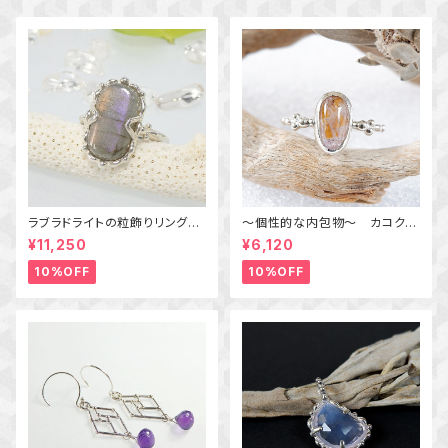
ラブラドライトの粒飾りリング
～個性的な内包物～ カコクセ
（パープル＆オレンジ） 16号
ナイトインアメジストの粒飾りリ
¥11,250
¥6,120
ング 10号 天然石アクセサリ
ー 一点物 macari
10%OFF
10%OFF