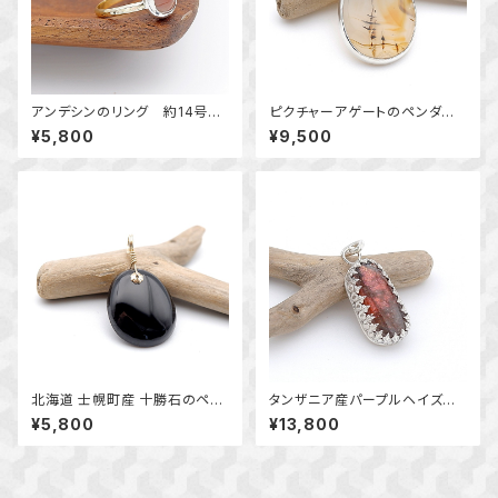
アンデシンのリング 約14号
ピクチャーアゲートのペンダント
～揺らめく色彩～ 天然石アク
天然石アクセサリー ペンダン
¥5,800
¥9,500
セサリー 指輪 一点物
トトップ 一点物 macari
北海道 士幌町産 十勝石のペン
タンザニア産パープルヘイズサ
ダント ｋ14GF 天然石アクセサ
ンストーンの飾り枠ペンダント
¥5,800
¥13,800
リー 一点物 macari
～幻惑の輝き～ 天然石アクセ
サリー ペンダントトップ 一点
物 macari