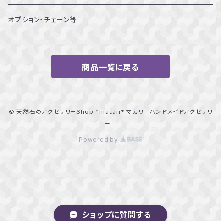
14～14.5号
オプション・チェーン等
15～15.5号
商品一覧に戻る
16～16.5号
17～17.5号
© 天然石のアクセサリーShop *macari* マカリ ハンドメイドアクセサリ
ー
18～18.5号
Powered by
ショップに質問する