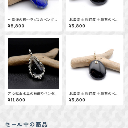
～幸運の石～ラピスのペンダン
北海道 士幌町産 十勝石のペン
ト （挟み込みバチカン） 天然
ダント 天然石アクセサリー
¥8,800
¥5,800
石アクセサリー 一点物 ペン
一点物 macari
ダントトップ macari
乙女鉱山水晶の粒飾りペンダン
北海道 士幌町産 十勝石のペン
ト ～国産鉱物～ ＊天然石アク
ダント ｋ14GF 天然石アクセサ
¥11,800
¥5,800
セサリー ペンダントトップ 一
リー 一点物 macari
点物＊
セール中の商品