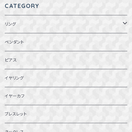
CATEGORY
リング
1～1.5号
ペンダント
2～2.5号
ピアス
3~3.5号
イヤリング
4～4.5号
イヤーカフ
5～5.5号
ブレスレット
6～6.5号
ネックレス