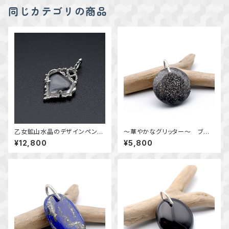
同じカテゴリの商品
乙女鉱山水晶のデザインペンダ
～華やかなグリッター～ ブラッ
ント ～国産鉱物～ ＊天然石ア
クアベンチュリンクォーツのペン
¥12,800
¥5,800
クセサリー ペンダントトップ
ダント 天然石アクセサリー
一点物＊
一点物