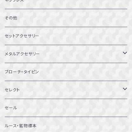
7～7.5号
その他
8～8.5号
セットアクセサリー
9～9.5号
メタルアクセサリー
10～10.5号
ピアス
ブローチ・タイピン
11～11.5号
リング
セレクト
12～12.5号
ブレスレット
セール
13～13.5号
ルース・鉱物標本