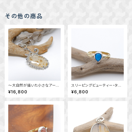
その他の商品
～大自然が描いた小さなアート
スリーピングビューティー・ター
～ デンドリチックアゲートの唐
コイズのリング 9号 ～真鍮と
¥16,800
¥6,800
草ペンダント 天然石アクセサ
銀の指輪～ 天然石アクセサリ
リー 一点物
ー 一点物