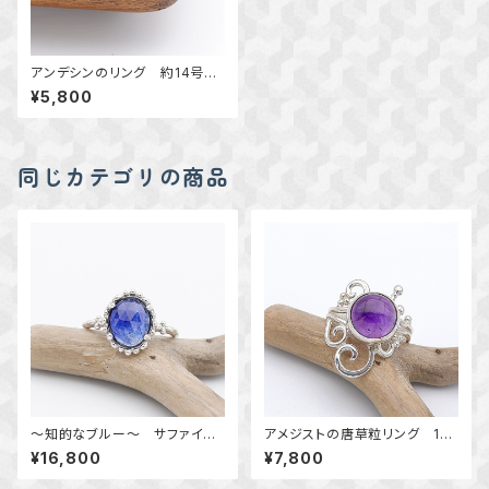
アンデシンのリング 約14号
～揺らめく色彩～ 天然石アク
¥5,800
セサリー 指輪 一点物
同じカテゴリの商品
～知的なブルー～ サファイア
アメジストの唐草粒リング 14
の粒飾りリング 約14号 天然
号 ～高貴な紫～ 天然石
¥16,800
¥7,800
石アクセサリー 一点物 mac
アクセサリー 指輪 一点物ア
ari
クセサリー