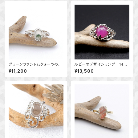
グリーンファントムクォーツの唐
ルビーのデザインリング 14
草リング 14号 ～風景を閉じ
号 ～落ち着いた大人の輝き
¥11,200
¥13,500
込めて～ 天然石アクセサリ
～ 天然石アクセサリー 指
ー 一点物
輪 一点物