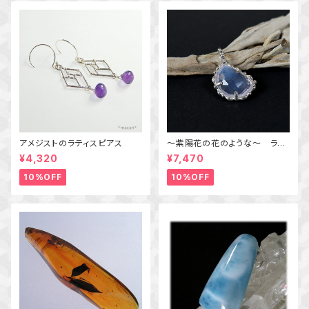
アメジストのラティスピアス
～紫陽花の花のような～ ラベ
ンダークォーツの粒飾りペンダ
¥4,320
¥7,470
ント 天然石アクセサリー
一点物
10%OFF
10%OFF