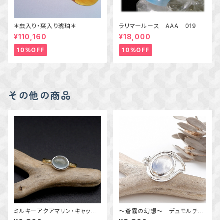
＊虫入り・葉入り琥珀＊
ラリマールース AAA 019
¥110,160
¥18,000
10%OFF
10%OFF
その他の商品
ミルキーアクアマリン・キャッツ
～蒼霧の幻想～ デュモルチェ
アイのリング 約10号 横向き
ライトインクォーツのリング 12