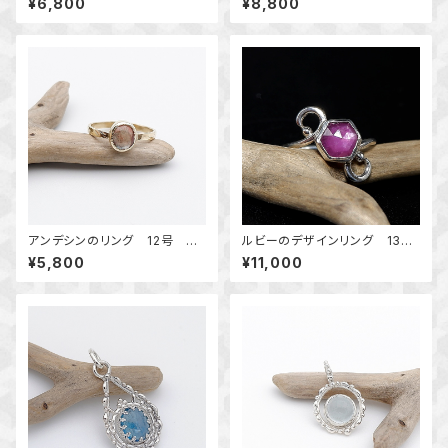
¥6,800
¥8,800
～真鍮と銀の指輪～ 天然石ア
号 天然石アクセサリー 一点
クセサリー 指輪 一点物
物
アンデシンのリング 12号 ～
ルビーのデザインリング 13
真鍮～ 天然石アクセサリー
号 ～遊び心～ 天然石アク
¥5,800
¥11,000
指輪 一点物 macari
セサリー 指輪 一点物