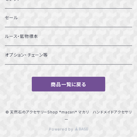
12～12.5号
ブレスレット
セール
13～13.5号
ルース・鉱物標本
14～14.5号
オプション・チェーン等
15～15.5号
商品一覧に戻る
16～16.5号
17～17.5号
© 天然石のアクセサリーShop *macari* マカリ ハンドメイドアクセサリ
ー
18～18.5号
Powered by