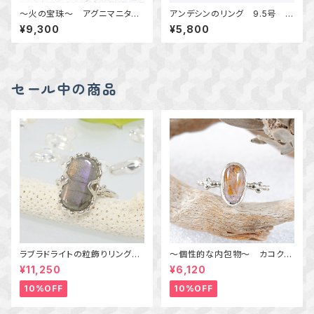
～火の宝珠～ アグニマニタイ
アンデシンのリング 9.5号 ～
トの唐草粒リング 14号 天
真鍮～ 天然石アクセサリー
¥9,300
¥5,800
然石アクセサリー 指輪 一点
指輪 一点物 macari
物
セール中の商品
ラブラドライトの粒飾りリング
～個性的な内包物～ カコクセ
（パープル＆オレンジ） 16号
ナイトインアメジストの粒飾りリ
¥11,250
¥6,120
ング 10号 天然石アクセサリ
ー 一点物 macari
10%OFF
10%OFF