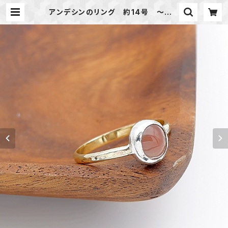
アンデシンのリング 約14号 ～揺ら
めく色彩～ 天然石アクセサリー 指
輪 一点物 | 天然石のアクセサリーS
hop *macari* マカリ ハンドメイ
ドアクセサリー