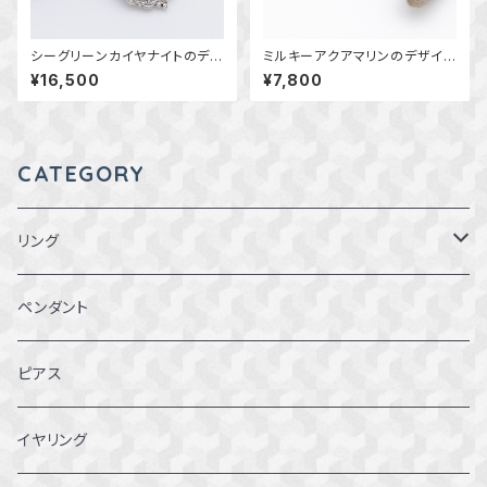
シーグリーンカイヤナイトのデザ
ミルキーアクアマリンのデザイン
インペンダント ～蒼雨の追憶
ペンダント ～海の雫～ 天然石
¥16,500
¥7,800
～ 天然石アクセサリー 一
アクセサリー ペンダントトッ
点物
プ 一点物 macari
CATEGORY
リング
1～1.5号
ペンダント
2～2.5号
ピアス
3~3.5号
イヤリング