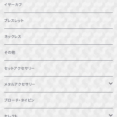
4～4.5号
イヤーカフ
5～5.5号
ブレスレット
6～6.5号
ネックレス
7～7.5号
その他
8～8.5号
セットアクセサリー
9～9.5号
メタルアクセサリー
10～10.5号
ピアス
ブローチ・タイピン
11～11.5号
リング
セレクト