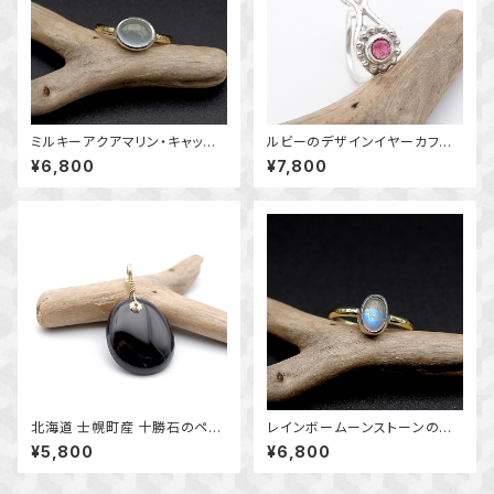
ミルキーアクアマリン・キャッツ
ルビーのデザインイヤーカフ
アイのリング 約10号 横向き
～7月の誕生石～ 天然石アク
¥6,800
¥7,800
～真鍮と銀の指輪～ 天然石ア
セサリー 一点物 macari
クセサリー 指輪 一点物
北海道 士幌町産 十勝石のペン
レインボームーンストーンのリ
ダント ｋ14GF 天然石アクセサ
ング 11.5号 ～真鍮と銀の指
¥5,800
¥6,800
リー 一点物 macari
輪～ 天然石アクセサリー 一
点物