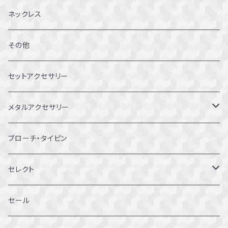
6～6.5号
ネックレス
7～7.5号
その他
8～8.5号
セットアクセサリー
9～9.5号
メタルアクセサリー
10～10.5号
ピアス
ブローチ・タイピン
11～11.5号
リング
セレクト
12～12.5号
ブレスレット
セール