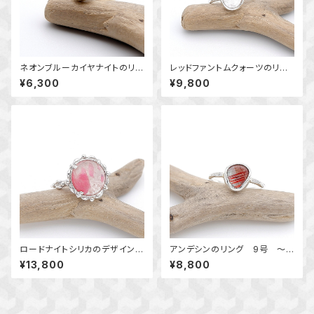
ネオンブルーカイヤナイトのリン
レッドファントムクォーツのリン
グ 9号 真鍮 天然石リン
グ 9.5号 ～成長の跡を残
¥6,300
¥9,800
グ 一点物 macari 指輪
して～ 天然石アクセサリ
ー 一点物
ロードナイトシリカのデザインリ
アンデシンのリング 9号 ～
ング ９号 ～バラの花びら閉
紅の層影～ 天然石アクセサリ
¥13,800
¥8,800
じ込めて～ 天然石アクセサリ
ー 指輪 一点物
ー 一点物