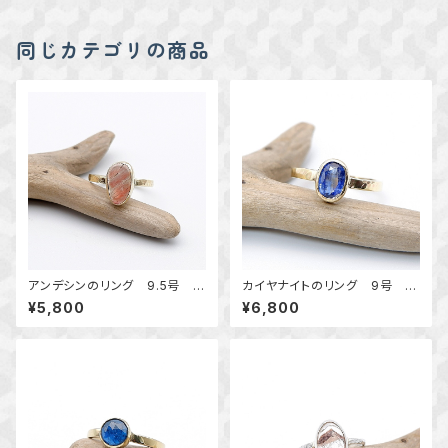
同じカテゴリの商品
アンデシンのリング 9.5号 ～
カイヤナイトのリング 9号 真
真鍮～ 天然石アクセサリー
鍮 ～清らかな蒼～ 天然石
¥5,800
¥6,800
指輪 一点物 macari
アクセサリー 指輪 一点物
macari