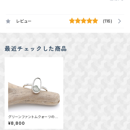
レビュー
(116)
最近チェックした商品
グリーンファントムクォーツのリ
ング 約9号 ～風景を閉じ込
¥8,800
めて～ 天然石アクセサリ
ー 一点物