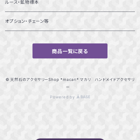
13～13.5号
ルース・鉱物標本
14～14.5号
オプション・チェーン等
15～15.5号
商品一覧に戻る
16～16.5号
17～17.5号
© 天然石のアクセサリーShop *macari* マカリ ハンドメイドアクセサリ
ー
18～18.5号
Powered by