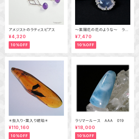
アメジストのラティスピアス
～紫陽花の花のような～ ラベ
ンダークォーツの粒飾りペンダ
¥4,320
¥7,470
ント 天然石アクセサリー
一点物
10%OFF
10%OFF
＊虫入り・葉入り琥珀＊
ラリマールース AAA 019
¥110,160
¥18,000
10%OFF
10%OFF