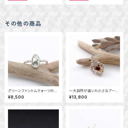
その他の商品
グリーンファントムクォーツのリ
～大自然が描いた小さなアート
ング 2 槌目 11.5号 ～風景を
～ デンドリチックアゲートの粒
¥8,500
¥13,800
閉じ込めて～ 天然石アクセ
飾りペンダント 天然石アクセ
サリー 一点物
サリー 一点物