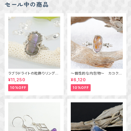
セール中の商品
ラブラドライトの粒飾りリング
～個性的な内包物～ カコクセ
（パープル＆オレンジ） 16号
ナイトインアメジストの粒飾りリ
¥11,250
¥6,120
ング 10号 天然石アクセサリ
ー 一点物 macari
10%OFF
10%OFF