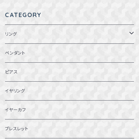
CATEGORY
リング
1～1.5号
ペンダント
2～2.5号
ピアス
3~3.5号
イヤリング
4～4.5号
イヤーカフ
5～5.5号
ブレスレット