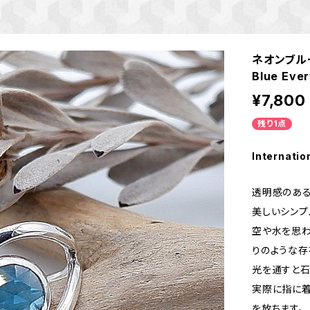
ネオンブル
Blue E
¥7,800
残り1点
Internatio
透明感のある
美しいシンプ
空や水を思わ
りのような存
光を通すと石
実際に指に着
を放ちます。