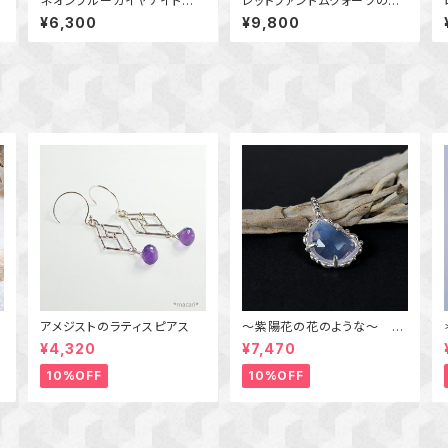
号
ネオンブルーカイヤナイトのリ
レッドファントムクォーツのリ
ング 9号 真鍮 天然石リ
ング 9.5号 ～成長の跡
¥6,300
¥9,800
ング 一点物 macari 指
を残して～ 天然石アクセ
輪
サリー 一点物
ク
アメジストのラティスピアス
～紫陽花の花のような～ ラ
飾
ベンダークォーツの粒飾りペ
¥4,320
¥7,470
ンダント 天然石アクセサ
リー 一点物
10%OFF
10%OFF