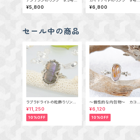
アンデシンのリング 9.5号
カイヤナイトのリング 9
～真鍮～ 天然石アクセサリ
真鍮 ～清らかな蒼～ 天
¥5,800
¥6,800
ー 指輪 一点物 macari
然石アクセサリー 指輪 一
点物 macari
セール中の商品
ラブラドライトの粒飾りリング
～個性的な内包物～ カコ
（パープル＆オレンジ） 16号
セナイトインアメジストの粒
¥11,250
¥6,120
りリング 10号 天然石アク
セサリー 一点物 macari
10%OFF
10%OFF