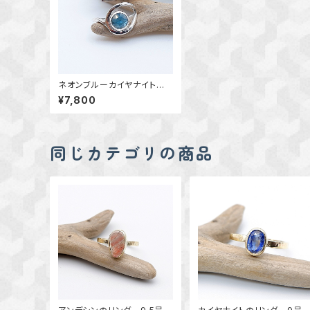
ネオンブルーカイヤナイトの
ウェーブリング 9号 ～Blu
¥7,800
e Everflow～ 天然石リン
グ 一点物 macari
同じカテゴリの商品