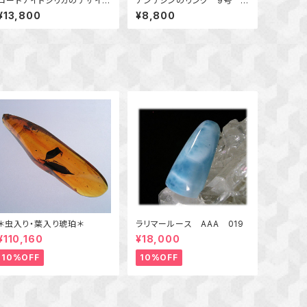
ロードナイトシリカのデザイン
アンデシンのリング 9号
リング ９号 ～バラの花び
～紅の層影～ 天然石アクセ
¥13,800
¥8,800
ら閉じ込めて～ 天然石アク
サリー 指輪 一点物
セサリー 一点物
＊虫入り・葉入り琥珀＊
ラリマールース AAA 019
¥110,160
¥18,000
10%OFF
10%OFF