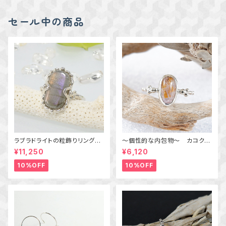
物 macari
セール中の商品
ラブラドライトの粒飾りリング
～個性的な内包物～ カコクセ
（パープル＆オレンジ） 16号
ナイトインアメジストの粒飾りリ
¥11,250
¥6,120
ング 10号 天然石アクセサリ
ー 一点物 macari
10%OFF
10%OFF