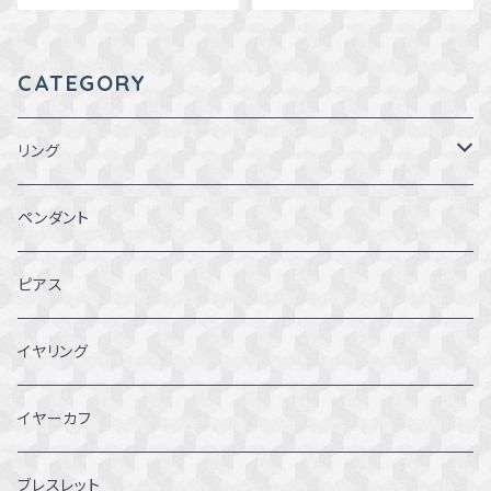
サリー 一点物
macari
CATEGORY
リング
1～1.5号
ペンダント
2～2.5号
ピアス
3~3.5号
イヤリング
4～4.5号
イヤーカフ
5～5.5号
ブレスレット