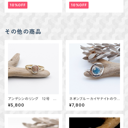
10%OFF
10%OFF
その他の商品
アンデシンのリング 12号 ～
ネオンブルーカイヤナイトのウェ
真鍮～ 天然石アクセサリー
ーブリング 9号 ～Blue Eve
¥5,800
¥7,800
指輪 一点物 macari
rflow～ 天然石リング 一点
物 macari