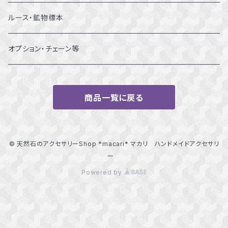
13～13.5号
ルース・鉱物標本
14～14.5号
オプション・チェーン等
15～15.5号
商品一覧に戻る
16～16.5号
17～17.5号
© 天然石のアクセサリーShop *macari* マカリ ハンドメイドアクセサリ
ー
18～18.5号
Powered by