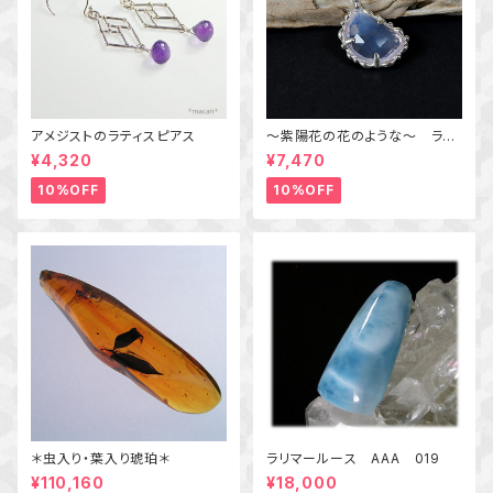
アメジストのラティスピアス
～紫陽花の花のような～ ラベ
ンダークォーツの粒飾りペンダ
¥4,320
¥7,470
ント 天然石アクセサリー
一点物
10%OFF
10%OFF
＊虫入り・葉入り琥珀＊
ラリマールース AAA 019
¥110,160
¥18,000