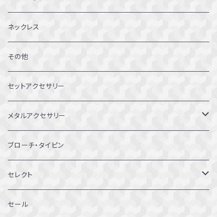
6～6.5号
ネックレス
7～7.5号
その他
8～8.5号
セットアクセサリー
9～9.5号
メタルアクセサリー
10～10.5号
ピアス
ブローチ・タイピン
11～11.5号
リング
セレクト
12～12.5号
ブレスレット
セール