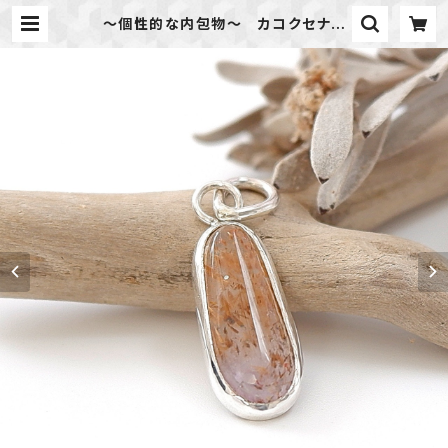
～個性的な内包物～ カコクセナイ
トインアメジストのペンダント 天然
石アクセサリー 一点物 | 天然石の
アクセサリーShop *macari* マカ
リ ハンドメイドアクセサリー