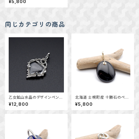
¥5,800
ト 天然石アクセサリー 一点
物
同じカテゴリの商品
乙女鉱山水晶のデザインペンダ
北海道 士幌町産 十勝石のペン
ント ～国産鉱物～ ＊天然石ア
ダント ｋ14GF 天然石アクセサ
¥12,800
¥5,800
クセサリー ペンダントトップ
リー 一点物 macari
一点物＊