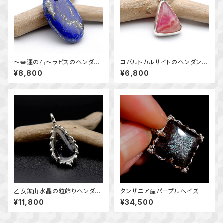
～幸運の石～ラピスのペンダン
コバルトカルサイトのペンダン
ト （挟み込みバチカン） 天然
ト ～個性的な模様を楽しむ
¥8,800
¥6,800
石アクセサリー 一点物 ペン
～ 天然石アクセサリー 一点
ダントトップ macari
物 macari
乙女鉱山水晶の粒飾りペンダン
タンザニア産パープルヘイズサ
ト ～国産鉱物～ ＊天然石アク
ンストーンの粒飾りペンダント
¥11,800
¥34,500
セサリー ペンダントトップ 一
～変わり種 ミントグリーンの
点物＊
輝き～～ 天然石アクセサリ
ー ペンダントトップ 一点