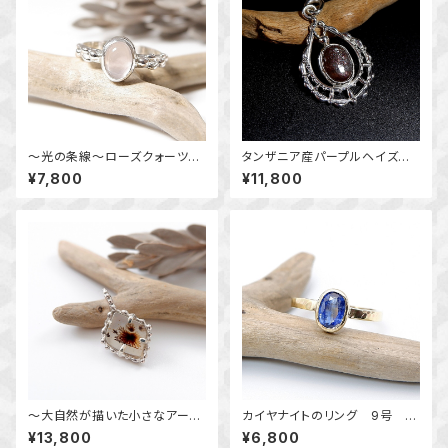
～光の条線～ローズクォーツの
タンザニア産パープルヘイズサ
粒飾りリング 約11.5号 天然石
ンストーンのドロップレースペン
¥7,800
¥11,800
アクセサリー 指輪 一点物
ダント ～静かに宿る煌めき
～ 天然石アクセサリー ペン
ダントトップ 一点物 macari
～大自然が描いた小さなアート
カイヤナイトのリング 9号 真
～ デンドリチックアゲートの粒
鍮 ～清らかな蒼～ 天然石
¥13,800
¥6,800
飾りペンダント 天然石アクセ
アクセサリー 指輪 一点物