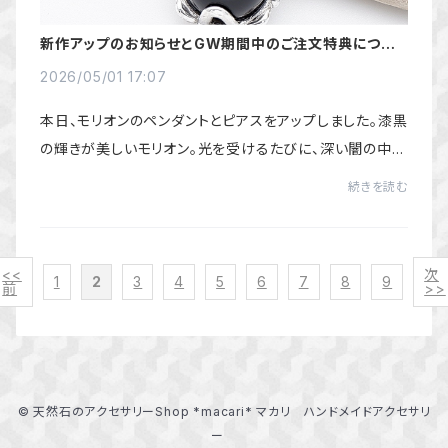
新作アップのお知らせとGW期間中のご注文特典につい
て
2026/05/01 17:07
本日、モリオンのペンダントとピアスをアップしました。漆黒
の輝きが美しいモリオン。光を受けるたびに、深い闇の中に
静かな艶が浮かび上がり、落ち着いた存在感を感じさせて
続きを読む
くれます。シンプルな中にも、どこか...
<<
次
1
2
3
4
5
6
7
8
9
前
>>
© 天然石のアクセサリーShop *macari* マカリ ハンドメイドアクセサリ
ー